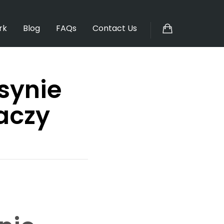
rk
Blog
FAQs
Contact Us
synie
raczy