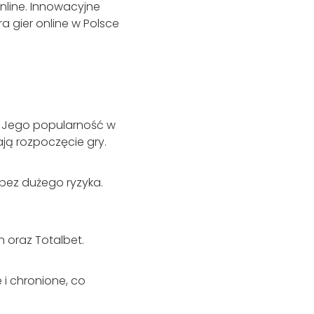
nline. Innowacyjne
ra gier online w Polsce
je. Jego popularność w
ają rozpoczęcie gry.
bez dużego ryzyka.
an oraz Totalbet.
 i chronione, co