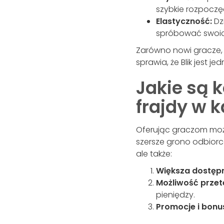
szybkie rozpoczę
Elastyczność:
Dzi
spróbować swoich
Zarówno nowi gracze, 
sprawia, że Blik jest 
Jakie są 
frajdy w 
Oferując graczom możl
szersze grono odbiorc
ale także:
Większa dostęp
Możliwość przet
pieniędzy.
Promocje i bonu