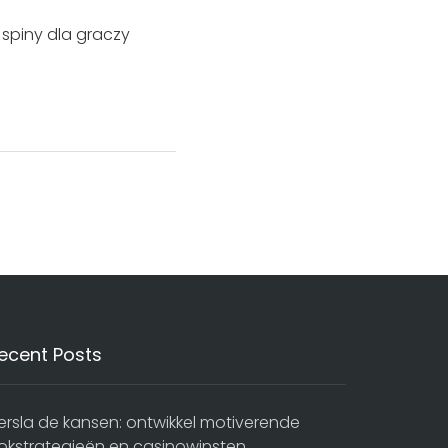
spiny dla graczy
ecent Posts
ersla de kansen: ontwikkel motiverende
okstrategieën en casinowinsten