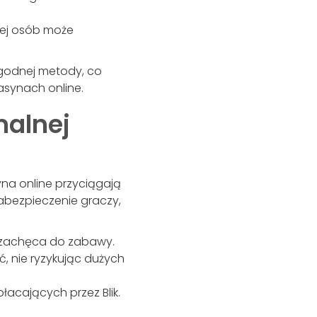
ęcej osób może
ygodnej metody, co
asynach online.
malnej
na online przyciągają
zabezpieczenie graczy,
t zachęca do zabawy.
 nie ryzykując dużych
łacających przez Blik.