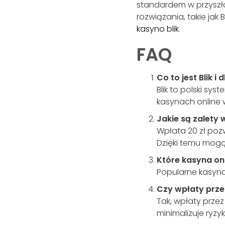
standardem w przyszło
rozwiązania, takie jak 
kasyno blik
.
FAQ
Co to jest Blik 
Blik to polski sy
kasynach online w
Jakie są zalety 
Wpłata 20 zł poz
Dzięki temu mog
Które kasyna onl
Popularne kasyna o
Czy wpłaty przez
Tak, wpłaty przez
minimalizuje ryzy