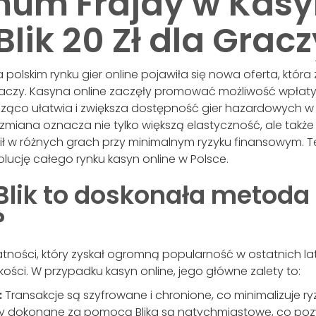
um Frajdy w Kasy
Blik 20 Zł dla Gracz
 polskim rynku gier online pojawiła się nowa oferta, któ
aczy. Kasyna online zaczęły promować możliwość wpłaty
cząco ułatwia i zwiększa dostępność gier hazardowych w si
 zmiana oznacza nie tylko większą elastyczność, ale takż
ł w różnych grach przy minimalnym ryzyku finansowym. 
cję całego rynku kasyn online w Polsce.
Blik to doskonała metoda
?
płatności, który zyskał ogromną popularność w ostatnich la
bkości. W przypadku kasyn online, jego główne zalety to:
:
Transakcje są szyfrowane i chronione, co minimalizuje ry
y dokonane za pomocą Blika są natychmiastowe, co po