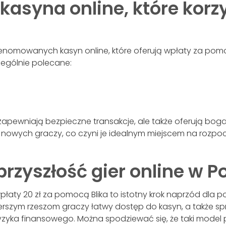
kasyna online, które korz
a renomowanych kasyn online, które oferują wpłaty za pomo
czególnie polecane:
 zapewniają bezpieczne transakcje, ale także oferują boga
 nowych graczy, co czyni je idealnym miejscem na rozpo
przyszłość gier online w P
aty 20 zł za pomocą Blika to istotny krok naprzód dla po
szerszym rzeszom graczy łatwy dostęp do kasyn, a także s
zyka finansowego. Można spodziewać się, że taki model p