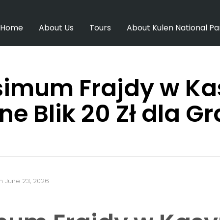
Home
About Us
Tours
About Kulen National Pa
imum Frajdy w Ka
ne Blik 20 Zł dla G
n
June 23, 2026