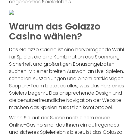
angenehmes Spielerlebnis.
Warum das Golazzo
Casino wählen?
Das Golazzo Casino ist eine hervorragende Wahl
für Spieler, die eine Kombination aus Spannung,
Sicherheit und großartigen Bonusangeboten
suchen. Mit einer breiten Auswahl an Live-Spielen,
schnellen Auszahlungen und einem erstklassigen
Support-Team bietet es alles, was das Herz eines
Spielers begehrt. Das ansprechende Design und
die benutzerfreundliche Navigation der Website
machen das Spielen zusätzlich komfortabel.
Wenn Sie auf der Suche nach einem neuen
Online-Casino sind, das Ihnen ein aufregendes
und sicheres Spielerlebnis bietet, ist das Golazzo