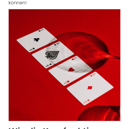
können!