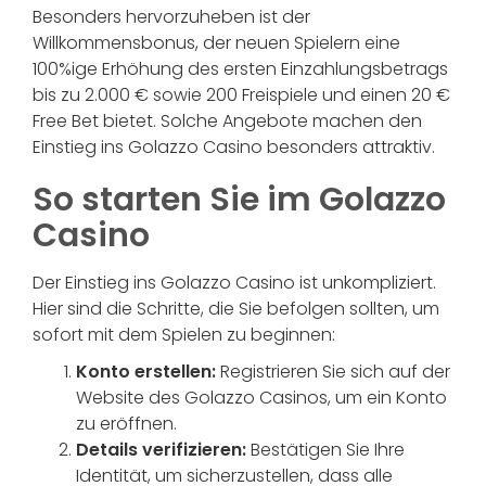
Besonders hervorzuheben ist der
Willkommensbonus, der neuen Spielern eine
100%ige Erhöhung des ersten Einzahlungsbetrags
bis zu 2.000 € sowie 200 Freispiele und einen 20 €
Free Bet bietet. Solche Angebote machen den
Einstieg ins Golazzo Casino besonders attraktiv.
So starten Sie im Golazzo
Casino
Der Einstieg ins Golazzo Casino ist unkompliziert.
Hier sind die Schritte, die Sie befolgen sollten, um
sofort mit dem Spielen zu beginnen:
Konto erstellen:
Registrieren Sie sich auf der
Website des Golazzo Casinos, um ein Konto
zu eröffnen.
Details verifizieren:
Bestätigen Sie Ihre
Identität, um sicherzustellen, dass alle