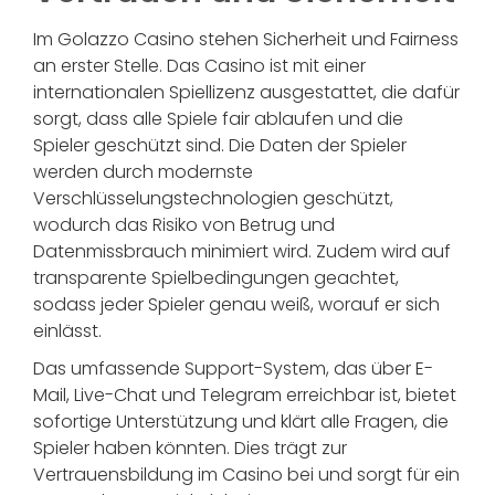
Im Golazzo Casino stehen Sicherheit und Fairness
an erster Stelle. Das Casino ist mit einer
internationalen Spiellizenz ausgestattet, die dafür
sorgt, dass alle Spiele fair ablaufen und die
Spieler geschützt sind. Die Daten der Spieler
werden durch modernste
Verschlüsselungstechnologien geschützt,
wodurch das Risiko von Betrug und
Datenmissbrauch minimiert wird. Zudem wird auf
transparente Spielbedingungen geachtet,
sodass jeder Spieler genau weiß, worauf er sich
einlässt.
Das umfassende Support-System, das über E-
Mail, Live-Chat und Telegram erreichbar ist, bietet
sofortige Unterstützung und klärt alle Fragen, die
Spieler haben könnten. Dies trägt zur
Vertrauensbildung im Casino bei und sorgt für ein