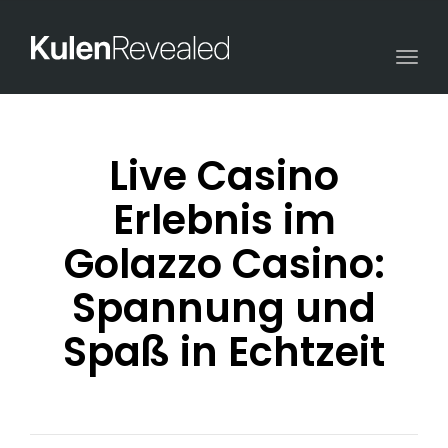
Togg
navi
Live Casino
Erlebnis im
Golazzo Casino:
Spannung und
Spaß in Echtzeit