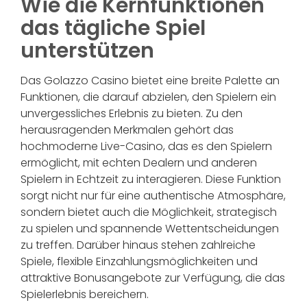
Wie die Kernfunktionen
das tägliche Spiel
unterstützen
Das Golazzo Casino bietet eine breite Palette an
Funktionen, die darauf abzielen, den Spielern ein
unvergessliches Erlebnis zu bieten. Zu den
herausragenden Merkmalen gehört das
hochmoderne Live-Casino, das es den Spielern
ermöglicht, mit echten Dealern und anderen
Spielern in Echtzeit zu interagieren. Diese Funktion
sorgt nicht nur für eine authentische Atmosphäre,
sondern bietet auch die Möglichkeit, strategisch
zu spielen und spannende Wettentscheidungen
zu treffen. Darüber hinaus stehen zahlreiche
Spiele, flexible Einzahlungsmöglichkeiten und
attraktive Bonusangebote zur Verfügung, die das
Spielerlebnis bereichern.