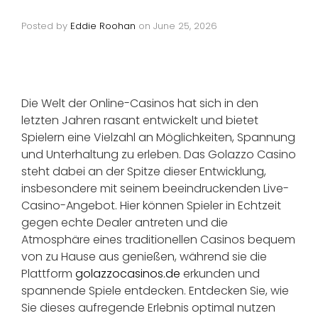
Posted by
Eddie Roohan
on
June 25, 2026
Die Welt der Online-Casinos hat sich in den
letzten Jahren rasant entwickelt und bietet
Spielern eine Vielzahl an Möglichkeiten, Spannung
und Unterhaltung zu erleben. Das Golazzo Casino
steht dabei an der Spitze dieser Entwicklung,
insbesondere mit seinem beeindruckenden Live-
Casino-Angebot. Hier können Spieler in Echtzeit
gegen echte Dealer antreten und die
Atmosphäre eines traditionellen Casinos bequem
von zu Hause aus genießen, während sie die
Plattform
golazzocasinos.de
erkunden und
spannende Spiele entdecken. Entdecken Sie, wie
Sie dieses aufregende Erlebnis optimal nutzen