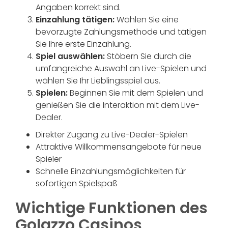
Angaben korrekt sind.
Einzahlung tätigen:
Wählen Sie eine
bevorzugte Zahlungsmethode und tätigen
Sie Ihre erste Einzahlung.
Spiel auswählen:
Stöbern Sie durch die
umfangreiche Auswahl an Live-Spielen und
wählen Sie Ihr Lieblingsspiel aus.
Spielen:
Beginnen Sie mit dem Spielen und
genießen Sie die Interaktion mit dem Live-
Dealer.
Direkter Zugang zu Live-Dealer-Spielen
Attraktive Willkommensangebote für neue
Spieler
Schnelle Einzahlungsmöglichkeiten für
sofortigen Spielspaß
Wichtige Funktionen des
Golazzo Casinos