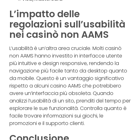
L’impatto delle
regolazioni sull’usabilità
nei casinò non AAMS
L’usabilità è un’altra area cruciale. Molti casinò
non AAMS hanno investito in interfacce utente
più intuitive e design responsive, rendendo la
navigazione più facile tanto da desktop quanto
da mobile. Questo è un vantaggio significativo
rispetto a alcuni casino AAMS che potrebbero
avere un’interfaccia più obsoleta. Quando
analizzi l’usabilità di un sito, prenditi del tempo per
esplorare le sue funzionalità. Controlla quanto è
facile trovare informazioni sui giochi, le
promozioni e il supporto clienti.
Conclusione