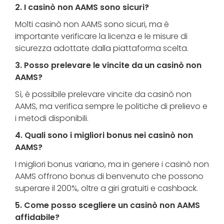
2. I casinò non AAMS sono sicuri?
Molti casinò non AAMS sono sicuri, ma è
importante verificare la licenza e le misure di
sicurezza adottate dalla piattaforma scelta.
3. Posso prelevare le vincite da un casinò non
AAMS?
Sì, è possibile prelevare vincite da casinò non
AAMS, ma verifica sempre le politiche di prelievo e
i metodi disponibili.
4. Quali sono i migliori bonus nei casinò non
AAMS?
I migliori bonus variano, ma in genere i casinò non
AAMS offrono bonus di benvenuto che possono
superare il 200%, oltre a giri gratuiti e cashback.
5. Come posso scegliere un casinò non AAMS
affidabile?