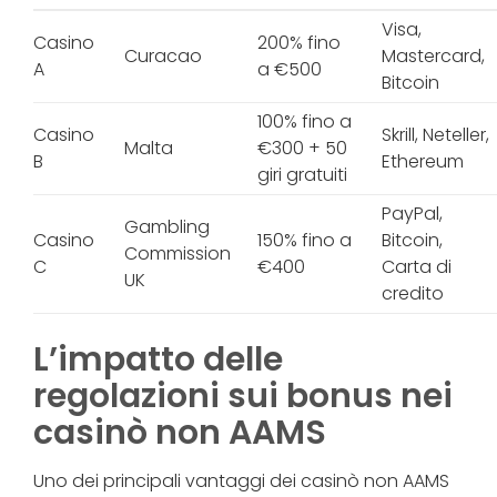
Visa,
Casino
200% fino
Curacao
Mastercard,
A
a €500
Bitcoin
100% fino a
Casino
Skrill, Neteller,
Malta
€300 + 50
B
Ethereum
giri gratuiti
PayPal,
Gambling
Casino
150% fino a
Bitcoin,
Commission
C
€400
Carta di
UK
credito
L’impatto delle
regolazioni sui bonus nei
casinò non AAMS
Uno dei principali vantaggi dei casinò non AAMS