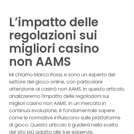
L’impatto delle
regolazioni sui
migliori casino
non AAMS
Mi chiamo Marco Rossi, e sono un esperto del
settore del gioco online, con particolare
attenzione ai casinò non AAMS. In questo articolo,
analizzeremo l’impatto delle regolazioni sui
migliori casino non AAMS. In un mercato in
continua evoluzione, è fondamentale sapere
come le normative influiscono sulle piattaforme
di gioco. Questo articolo ti guiderà nella scelta
del sito più adatto alle tue esigenze,