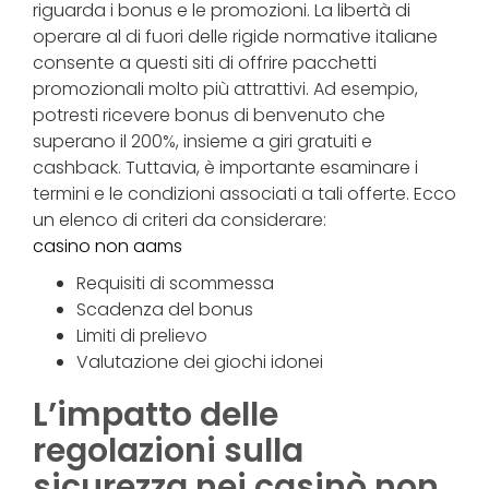
riguarda i bonus e le promozioni. La libertà di
operare al di fuori delle rigide normative italiane
consente a questi siti di offrire pacchetti
promozionali molto più attrattivi. Ad esempio,
potresti ricevere bonus di benvenuto che
superano il 200%, insieme a giri gratuiti e
cashback. Tuttavia, è importante esaminare i
termini e le condizioni associati a tali offerte. Ecco
un elenco di criteri da considerare:
casino non aams
Requisiti di scommessa
Scadenza del bonus
Limiti di prelievo
Valutazione dei giochi idonei
L’impatto delle
regolazioni sulla
sicurezza nei casinò non