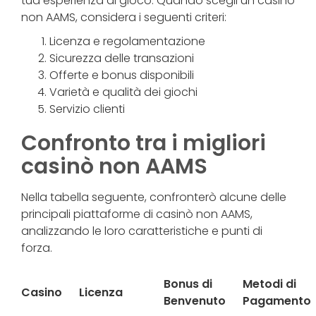
tua esperienza di gioco. Quando scegli un casinò
non AAMS, considera i seguenti criteri:
Licenza e regolamentazione
Sicurezza delle transazioni
Offerte e bonus disponibili
Varietà e qualità dei giochi
Servizio clienti
Confronto tra i migliori
casinò non AAMS
Nella tabella seguente, confronterò alcune delle
principali piattaforme di casinò non AAMS,
analizzando le loro caratteristiche e punti di
forza.
Bonus di
Metodi di
Casino
Licenza
Benvenuto
Pagamento