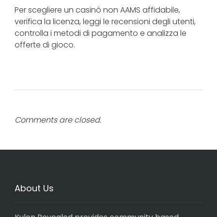
Per scegliere un casinò non AAMS affidabile,
verifica la licenza, leggi le recensioni degli utenti,
controlla i metodi di pagamento e analizza le
offerte di gioco.
Comments are closed.
About Us