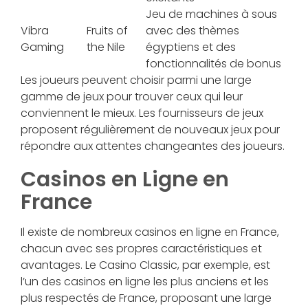
Jeu de machines à sous
Vibra
Fruits of
avec des thèmes
Gaming
the Nile
égyptiens et des
fonctionnalités de bonus
Les joueurs peuvent choisir parmi une large
gamme de jeux pour trouver ceux qui leur
conviennent le mieux. Les fournisseurs de jeux
proposent régulièrement de nouveaux jeux pour
répondre aux attentes changeantes des joueurs.
Casinos en Ligne en
France
Il existe de nombreux casinos en ligne en France,
chacun avec ses propres caractéristiques et
avantages. Le Casino Classic, par exemple, est
l’un des casinos en ligne les plus anciens et les
plus respectés de France, proposant une large