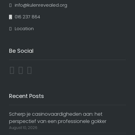
info@kulenrevealed.org
016 237 864
Location
Be Social
Recent Posts
Scherp je casinovaardigheden aan: het
perspectief van een professionele gokker
August 10, 2026