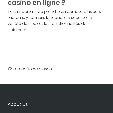
casino en ligne ?
Il est important de prendre en compte plusieurs
facteurs, y compris la licence, la sécurité, la
variété des jeux et les fonctionnalités de
paiement.
Comments are closed.
About Us