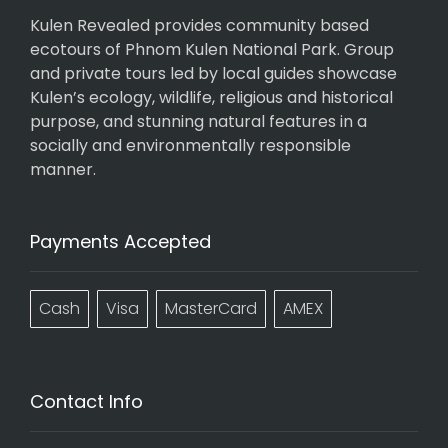
Kulen Revealed provides community based
ecotours of Phnom Kulen National Park. Group
and private tours led by local guides showcase
Kulen’s ecology, wildlife, religious and historical
purpose, and stunning natural features in a
socially and environmentally responsible
manner.
Payments Accepted
Cash
Visa
MasterCard
AMEX
Contact Info