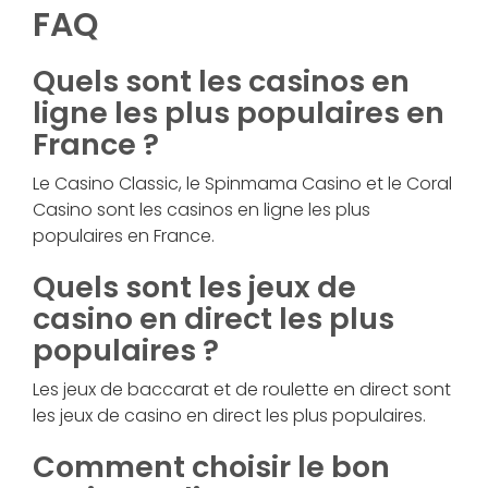
FAQ
Quels sont les casinos en
ligne les plus populaires en
France ?
Le Casino Classic, le Spinmama Casino et le Coral
Casino sont les casinos en ligne les plus
populaires en France.
Quels sont les jeux de
casino en direct les plus
populaires ?
Les jeux de baccarat et de roulette en direct sont
les jeux de casino en direct les plus populaires.
Comment choisir le bon