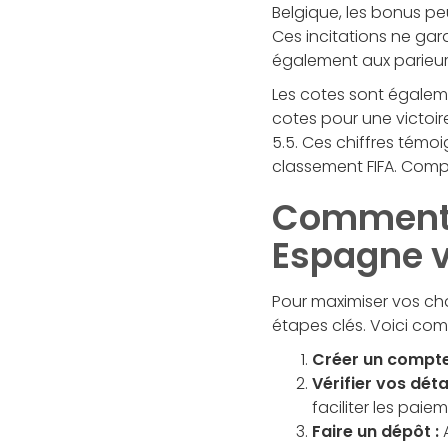
Belgique, les bonus pe
Ces incitations ne gar
également aux parieurs
Les cotes sont égalem
cotes pour une victoire
5.5. Ces chiffres témo
classement FIFA. Compr
Comment 
Espagne v
Pour maximiser vos cha
étapes clés. Voici co
Créer un compte
Vérifier vos détai
faciliter les paie
Faire un dépôt :
A