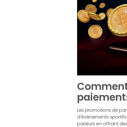
Comment l
paiements
Les promotions de paris
d’événements sportifs
parieurs en offrant d