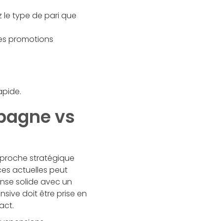
 le type de pari que
des promotions
apide.
spagne vs
pproche stratégique
ces actuelles peut
ense solide avec un
sive doit être prise en
act.