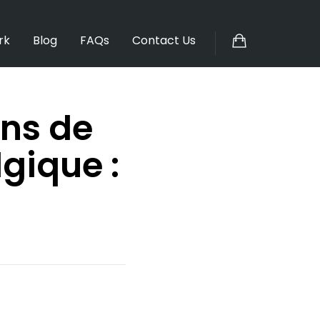
rk
Blog
FAQs
Contact Us
ons de
gique :