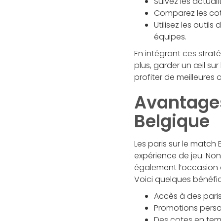
Suivez les actual
Comparez les cot
Utilisez les outi
équipes.
En intégrant ces strat
plus, garder un œil s
profiter de meilleures 
Avantages
Belgique
Les paris sur le match
expérience de jeu. No
également l’occasion 
Voici quelques bénéfic
Accès à des paris
Promotions perso
Des cotes en tem