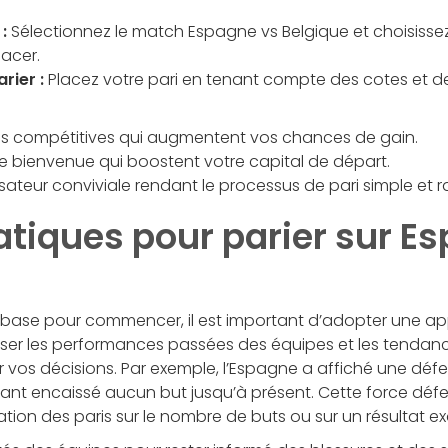
:
Sélectionnez le match Espagne vs Belgique et choisissez
acer.
ier :
Placez votre pari en tenant compte des cotes et 
s compétitives qui augmentent vos chances de gain.
 de bienvenue qui boostent votre capital de départ.
isateur conviviale rendant le processus de pari simple et r
ratiques pour parier sur E
 base pour commencer, il est important d’adopter une a
lyser les performances passées des équipes et les tendan
 vos décisions. Par exemple, l’Espagne a affiché une déf
ant encaissé aucun but jusqu’à présent. Cette force défen
ation des paris sur le nombre de buts ou sur un résultat ex