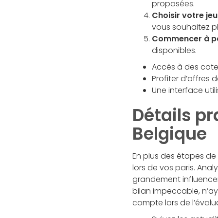
proposées.
Choisir votre jeu 
vous souhaitez pl
Commencer à par
disponibles.
Accès à des cote
Profiter d’offres
Une interface util
Détails p
Belgique
En plus des étapes de
lors de vos paris. Ana
grandement influencer
bilan impeccable, n’ay
compte lors de l’évalu