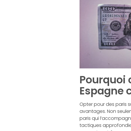
Pourquoi c
Espagne c
Opter pour des paris s
avantages. Non seulem
paris qui l’accompagne
tactiques approfondies