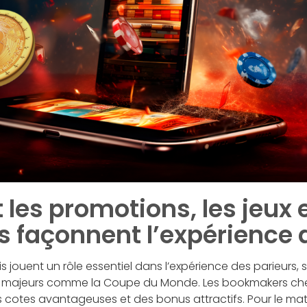
es promotions, les jeux e
 façonnent l’expérience 
 jouent un rôle essentiel dans l’expérience des parieurs, s
 majeurs comme la Coupe du Monde. Les bookmakers cherc
es cotes avantageuses et des bonus attractifs. Pour le m