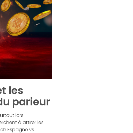
t les
du parieur
urtout lors
hent à attirer les
atch Espagne vs