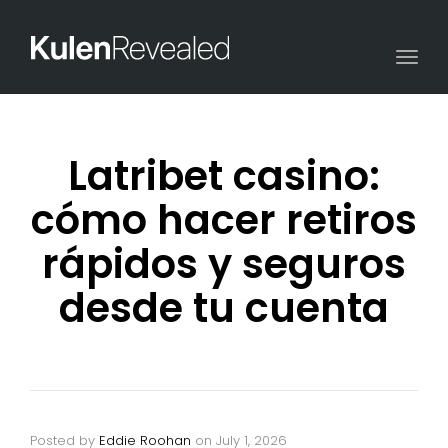
Togg
navi
Latribet casino:
cómo hacer retiros
rápidos y seguros
desde tu cuenta
Posted by
Eddie Roohan
on
July 1, 2026