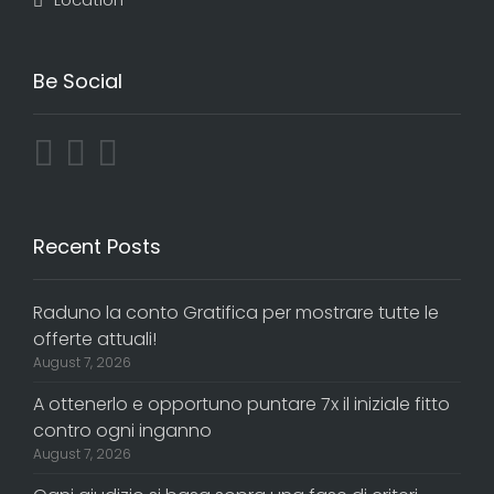
Be Social
Recent Posts
Raduno la conto Gratifica per mostrare tutte le
offerte attuali!
August 7, 2026
A ottenerlo e opportuno puntare 7x il iniziale fitto
contro ogni inganno
August 7, 2026