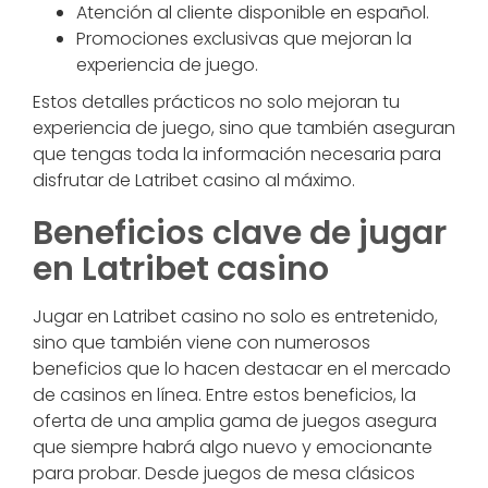
Atención al cliente disponible en español.
Promociones exclusivas que mejoran la
experiencia de juego.
Estos detalles prácticos no solo mejoran tu
experiencia de juego, sino que también aseguran
que tengas toda la información necesaria para
disfrutar de Latribet casino al máximo.
Beneficios clave de jugar
en Latribet casino
Jugar en Latribet casino no solo es entretenido,
sino que también viene con numerosos
beneficios que lo hacen destacar en el mercado
de casinos en línea. Entre estos beneficios, la
oferta de una amplia gama de juegos asegura
que siempre habrá algo nuevo y emocionante
para probar. Desde juegos de mesa clásicos