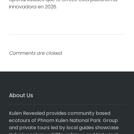
innovadora en 2026.
Comments are closed.
About Us
Kulen Revealed provides community based
ecotours of Phnom Kulen National Park. Group
and private tours led by local guides showcase