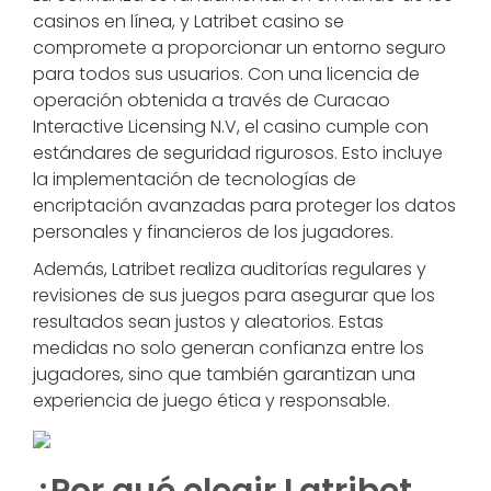
casinos en línea, y Latribet casino se
compromete a proporcionar un entorno seguro
para todos sus usuarios. Con una licencia de
operación obtenida a través de Curacao
Interactive Licensing N.V, el casino cumple con
estándares de seguridad rigurosos. Esto incluye
la implementación de tecnologías de
encriptación avanzadas para proteger los datos
personales y financieros de los jugadores.
Además, Latribet realiza auditorías regulares y
revisiones de sus juegos para asegurar que los
resultados sean justos y aleatorios. Estas
medidas no solo generan confianza entre los
jugadores, sino que también garantizan una
experiencia de juego ética y responsable.