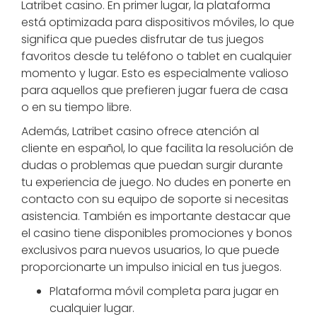
Latribet casino. En primer lugar, la plataforma
está optimizada para dispositivos móviles, lo que
significa que puedes disfrutar de tus juegos
favoritos desde tu teléfono o tablet en cualquier
momento y lugar. Esto es especialmente valioso
para aquellos que prefieren jugar fuera de casa
o en su tiempo libre.
Además, Latribet casino ofrece atención al
cliente en español, lo que facilita la resolución de
dudas o problemas que puedan surgir durante
tu experiencia de juego. No dudes en ponerte en
contacto con su equipo de soporte si necesitas
asistencia. También es importante destacar que
el casino tiene disponibles promociones y bonos
exclusivos para nuevos usuarios, lo que puede
proporcionarte un impulso inicial en tus juegos.
Plataforma móvil completa para jugar en
cualquier lugar.