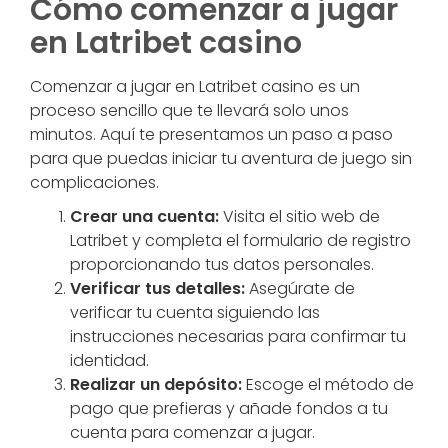
Cómo comenzar a jugar
en Latribet casino
Comenzar a jugar en Latribet casino es un
proceso sencillo que te llevará solo unos
minutos. Aquí te presentamos un paso a paso
para que puedas iniciar tu aventura de juego sin
complicaciones.
Crear una cuenta:
Visita el sitio web de
Latribet y completa el formulario de registro
proporcionando tus datos personales.
Verificar tus detalles:
Asegúrate de
verificar tu cuenta siguiendo las
instrucciones necesarias para confirmar tu
identidad.
Realizar un depósito:
Escoge el método de
pago que prefieras y añade fondos a tu
cuenta para comenzar a jugar.