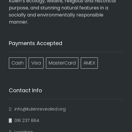
Kulen’s ecology, wildlife, religious and historical
purpose, and stunning natural features in a
socially and environmentally responsible
manner.
Payments Accepted
Cash
Visa
MasterCard
AMEX
Contact Info
info@kulenrevealed.org
016 237 864
Location