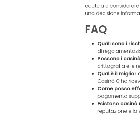
cautela e considerare 
una decisione informat
FAQ
Quali sono i risc
di regolamentazio
Possono i casinò
crittografia e le r
Qual è il miglio
Casinò C ha rice
Come posso effet
pagamento support
Esistono casinò n
reputazione e la s