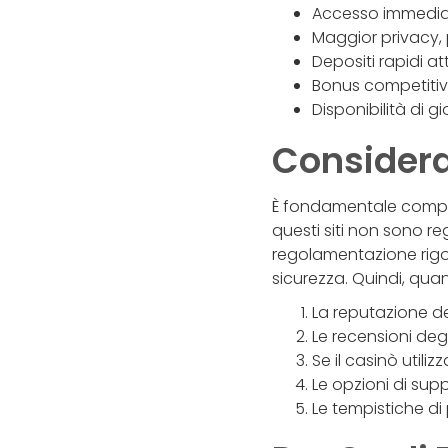
Accesso immediat
Maggior privacy, p
Depositi rapidi a
Bonus competitivi
Disponibilità di gi
Consideraz
È fondamentale compren
questi siti non sono re
regolamentazione rigor
sicurezza. Quindi, qua
La reputazione de
Le recensioni degli
Se il casinò utili
Le opzioni di supp
Le tempistiche di 