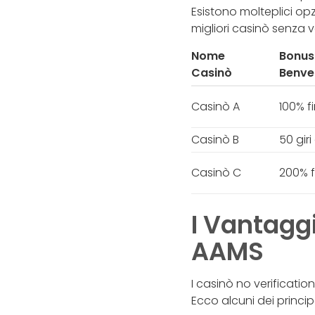
Esistono molteplici opz
migliori casinò senza ve
Nome
Bonus
Casinò
Benve
Casinò A
100% f
Casinò B
50 giri
Casinò C
200% f
I Vantagg
AAMS
I casinò no verificati
Ecco alcuni dei principa