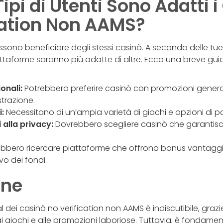
Tipi di Utenti Sono Adatti 
cation Non AAMS?
possono beneficiare degli stessi casinò. A seconda delle tu
ttaforme saranno più adatte di altre. Ecco una breve guida
onali:
Potrebbero preferire casinò con promozioni genero
strazione.
:
Necessitano di un’ampia varietà di giochi e opzioni di pa
 alla privacy:
Dovrebbero scegliere casinò che garantisc
bbero ricercare piattaforme che offrono bonus vantaggi
evo dei fondi.
one
l dei casinò no verification non AAMS è indiscutibile, graz
ai giochi e alle promozioni laboriose. Tuttavia, è fondam