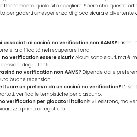
attentamente quale sito scegliere. Spero che questo artico
a per goderti un’esperienza di gioco sicura e divertente
hi associati ai casinò no verification non AAMS?
I rischi
ne e la difficoltà nel recuperare fondi.
 no verification essere sicuri?
Alcuni sono sicuri, ma è im
ecensioni degli utenti.
r casinò no verification non AAMS?
Dipende dalle preferen
vuto buone recensioni.
tuare un prelievo da un casinò no verification?
Di sol
ati, verifica le tempistiche per ciascuno.
o verification per giocatori italiani?
Sì, esistono, ma ver
icurezza prima di registrarti.