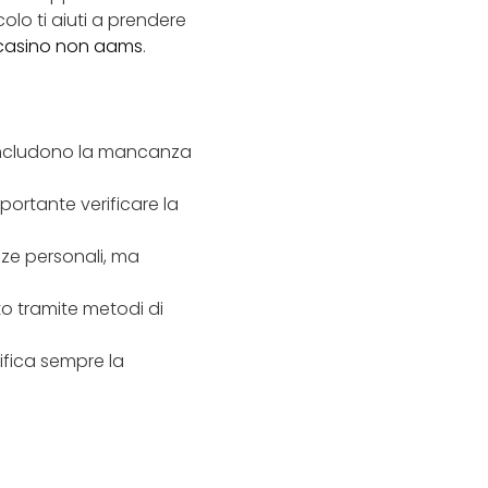
lo ti aiuti a prendere
casino non aams
.
 includono la mancanza
portante verificare la
ze personali, ma
ito tramite metodi di
ifica sempre la