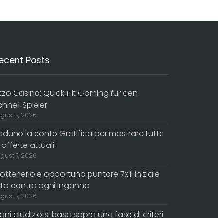
ecent Posts
itzo Casino: Quick‑Hit Gaming für den
chnell‑Spieler
gust 7, 2026
aduno la conto Gratifica per mostrare tutte
 offerte attuali!
gust 7, 2026
 ottenerlo e opportuno puntare 7x il iniziale
itto contro ogni inganno
gust 7, 2026
gni giudizio si basa sopra una fase di criteri