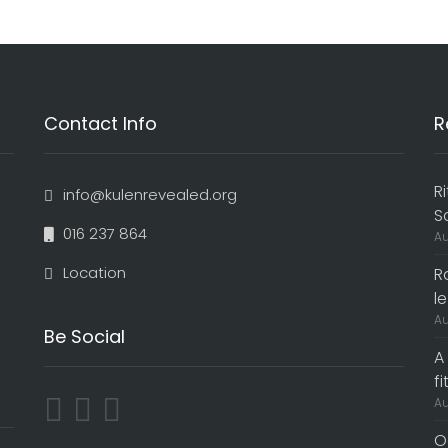
Contact Info
R
R
info@kulenrevealed.org
S
016 237 864
Au
Location
R
le
Au
Be Social
A
f
Au
O