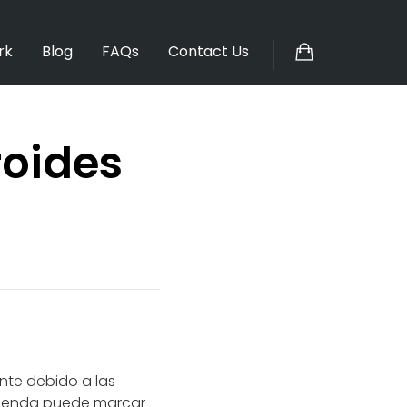
rk
Blog
FAQs
Contact Us
roides
nte debido a las
 tienda puede marcar