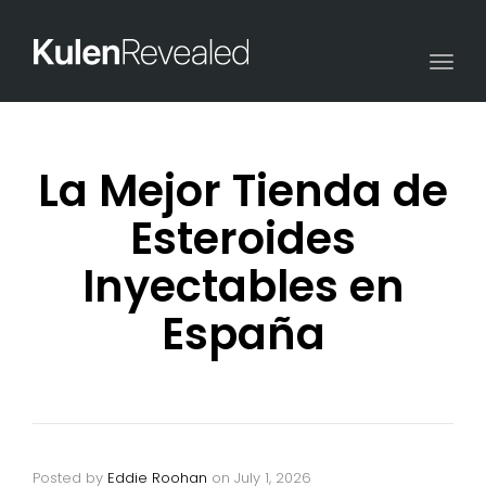
Togg
navi
La Mejor Tienda de
Esteroides
Inyectables en
España
Posted by
Eddie Roohan
on
July 1, 2026