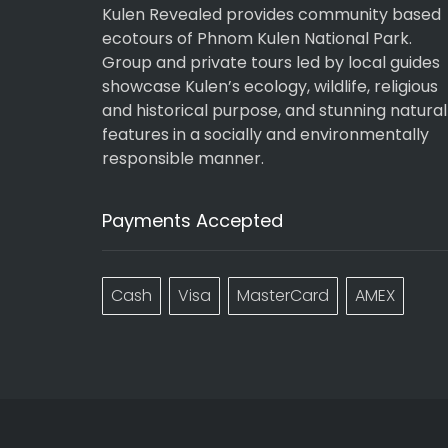
Kulen Revealed provides community based
ecotours of Phnom Kulen National Park.
Group and private tours led by local guides
showcase Kulen’s ecology, wildlife, religious
and historical purpose, and stunning natural
features in a socially and environmentally
responsible manner.
Payments Accepted
Cash
Visa
MasterCard
AMEX