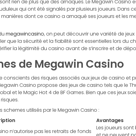
sont rien de plus que des arnaques. Le Megawin Casino es
uleux qui ont été signalés par plusieurs joueurs. Dans cet
es manières dont ce casino a arnaqué ses joueurs et les 
 du
megawincasino
, on peut découvrir une variété de jeux 
r que la sécurité et la fiabilité sont essentielles lors du c
 vérifier la légitimité du casino avant de s’inscrire et de dép
mes de Megawin Casino
re conscients des risques associés aux jeux de casino et
 Megawin Casino propose des jeux de casino tels que le Th
bal et le Magic Hot 4 de BF Games. Bien que ces jeux soien
risques.
 schemes utilisés par le Megawin Casino :
iption
Avantages
Les joueurs sont
sino n’autorise pas les retraits de fonds
et ne peuvent pas