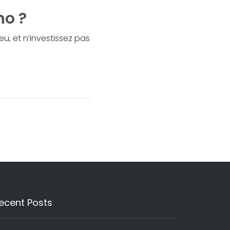
no ?
 jeu, et n’investissez pas
ecent Posts