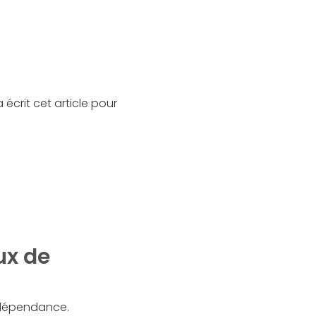
écrit cet article pour
ux de
a dépendance.