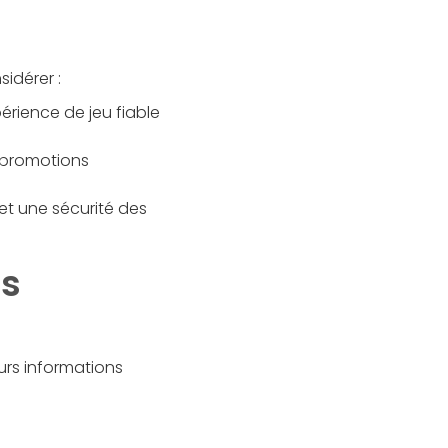
sidérer :
érience de jeu fiable
 promotions
et une sécurité des
es
urs informations