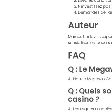
Lisez les condition
N’investissez pa
Demandez de l’ai
Auteur
Marcus Lindqvist, exper
sensibiliser les joueu
FAQ
Q : Le Mega
A : Non, le Megawin C
Q : Quels s
casino ?
A : Les risques associ