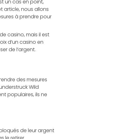
t un cas en point,
 article, nous allons
mesures à prendre pour
de casino, mais il est
hoix d’un casino en
oser de l’argent.
 prendre des mesures
understruck Wild
t populaires, ils ne
 bloqués de leur argent
 le retirer