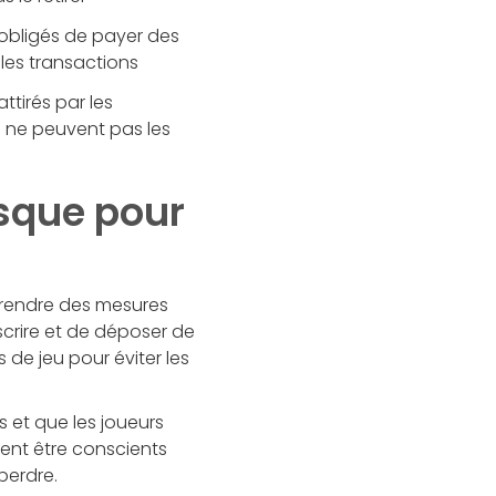
 obligés de payer des
 les transactions
attirés par les
 ne peuvent pas les
isque pour
 prendre des mesures
nscrire et de déposer de
s de jeu pour éviter les
s et que les joueurs
ment être conscients
perdre.