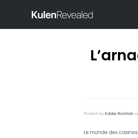
L’arn
Posted by
Eddie Roohan
o
Le monde des casinos e