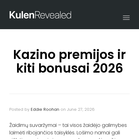
Togg
navi
Kazino premijos ir
kiti bonusai 2026
Posted by
Eddie Roohan
on
June 27, 2026
Žaidimų suvaržymai – tai visos žaidėjo galimybes
laimėti ribojančios taisyklės. Lošimo namai gali