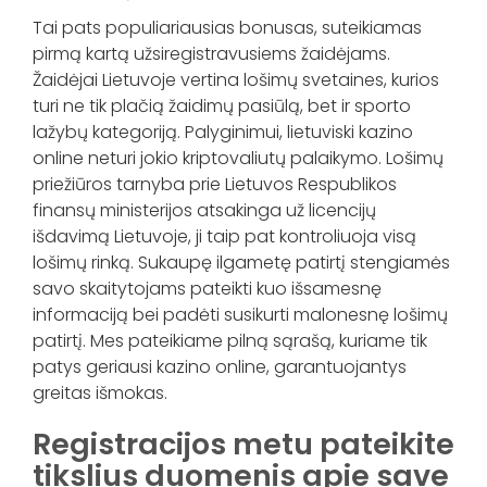
Tai pats populiariausias bonusas, suteikiamas
pirmą kartą užsiregistravusiems žaidėjams.
Žaidėjai Lietuvoje vertina lošimų svetaines, kurios
turi ne tik plačią žaidimų pasiūlą, bet ir sporto
lažybų kategoriją. Palyginimui, lietuviski kazino
online neturi jokio kriptovaliutų palaikymo. Lošimų
priežiūros tarnyba prie Lietuvos Respublikos
finansų ministerijos atsakinga už licencijų
išdavimą Lietuvoje, ji taip pat kontroliuoja visą
lošimų rinką. Sukaupę ilgametę patirtį stengiamės
savo skaitytojams pateikti kuo išsamesnę
informaciją bei padėti susikurti malonesnę lošimų
patirtį. Mes pateikiame pilną sąrašą, kuriame tik
patys geriausi kazino online, garantuojantys
greitas išmokas.
Registracijos metu pateikite
tikslius duomenis apie save