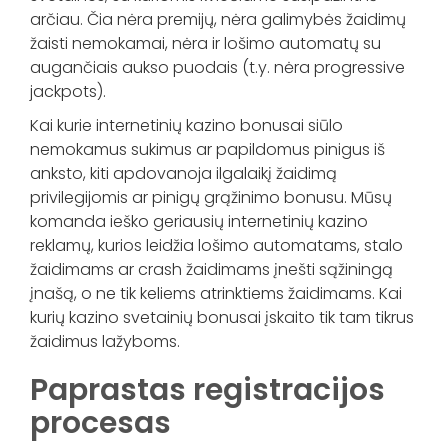
arčiau. Čia nėra premijų, nėra galimybės žaidimų
žaisti nemokamai, nėra ir lošimo automatų su
augančiais aukso puodais (t.y. nėra progressive
jackpots).
Kai kurie internetinių kazino bonusai siūlo
nemokamus sukimus ar papildomus pinigus iš
anksto, kiti apdovanoja ilgalaikį žaidimą
privilegijomis ar pinigų grąžinimo bonusu. Mūsų
komanda ieško geriausių internetinių kazino
reklamų, kurios leidžia lošimo automatams, stalo
žaidimams ar crash žaidimams įnešti sąžiningą
įnašą, o ne tik keliems atrinktiems žaidimams. Kai
kurių kazino svetainių bonusai įskaito tik tam tikrus
žaidimus lažyboms.
Paprastas registracijos
procesas