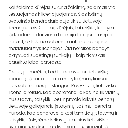
Kai žaidimo kūrėjas sukuria žaidimą, žaidimas yra
testuojamas ir licencijuojamas. Šios lošimų
svetainės bendradarbiauja tik su Lietuvoje
licencijuotais žaidimų kūrėjais, tai reiškia, kad yra
išduodama dar viena licencija tiekėjui. Trumpai
tariant, už lošimo automatų internete slepiasi
mažiausiai trys licencijos. Čia nereikės bandyti
aktyvuoti sudėtingų funkcijų – kaip tik viskas
pateikta labai paprastai.
Dėl to, pamačius, kad bendrovė turi lietuvišką
licenciją, iš karto galima matyti rėmus, kuriuose
bus suteikiamos paslaugos. Pavyzdžiui, lietuviška
licencija reiškia, kad operatoriai laikosi ne tik vidinių
nusistatytų taisyklių, bet ir privalo laikytis bendrų
Lietuvoje galiojančių įstatymų. Lošimų licencija
nurodo, kad bendrovė laikosi tam tikrų įstatymų ir
taisyklių. Išskyrėme kelias geriausias lietuviškas
svetaines, su kuriomis kviečiame susipažinti iš