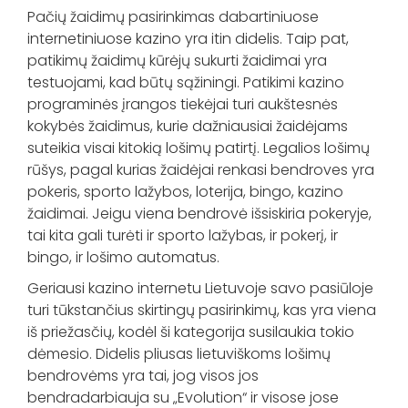
Pačių žaidimų pasirinkimas dabartiniuose
internetiniuose kazino yra itin didelis. Taip pat,
patikimų žaidimų kūrėjų sukurti žaidimai yra
testuojami, kad būtų sąžiningi. Patikimi kazino
programinės įrangos tiekėjai turi aukštesnės
kokybės žaidimus, kurie dažniausiai žaidėjams
suteikia visai kitokią lošimų patirtį. Legalios lošimų
rūšys, pagal kurias žaidėjai renkasi bendroves yra
pokeris, sporto lažybos, loterija, bingo, kazino
žaidimai. Jeigu viena bendrovė išsiskiria pokeryje,
tai kita gali turėti ir sporto lažybas, ir pokerį, ir
bingo, ir lošimo automatus.
Geriausi kazino internetu Lietuvoje savo pasiūloje
turi tūkstančius skirtingų pasirinkimų, kas yra viena
iš priežasčių, kodėl ši kategorija susilaukia tokio
dėmesio. Didelis pliusas lietuviškoms lošimų
bendrovėms yra tai, jog visos jos
bendradarbiauja su „Evolution“ ir visose jose