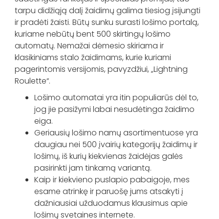
tarpu didžiąją dalį žaidimų galima tiesiog įsijungti
ir pradėti žaisti. Būtų sunku surasti lošimo portalą,
kuriame nebūtų bent 500 skirtingų lošimo
automatų. Nemažai dėmesio skiriama ir
klasikiniams stalo žaidimams, kurie kuriami
pagerintomis versijomis, pavyzdžiui, „Lightning
Roulette“.
Lošimo automatai yra itin populiarūs dėl to,
jog jie pasižymi labai nesudėtinga žaidimo
eiga.
Geriausių lošimo namų asortimentuose yra
daugiau nei 500 įvairių kategorijų žaidimų ir
lošimų, iš kurių kiekvienas žaidėjas galės
pasirinkti jam tinkamą variantą.
Kaip ir kiekvieno puslapio pabaigoje, mes
esame atrinkę ir paruošę jums atsakyti į
dažniausiai užduodamus klausimus apie
lošimų svetaines internete.