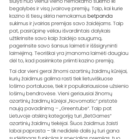
siūlyti nuo vienui vieno nemokamo sukimo iki
begalybės ir visą įvairovę premijų. Taip, kai kurie
kazino iš tiesų skiria nemokamus
betpanda
sukimus ir įvairias premijas savo žaidėjams. Taip
pat, pasirūpinę vėliau išvardintais dalykais
užtikrinsite savo kaip žaidėjo saugumą,
pagerinsite savo šansus laimėti ir iššsigryninti
laimėjimą. Teoriškai yra įmanoma laimėti daugiau
dėl to, kad pasirinkote priimti kazino premiją.
Tai dar vieni gerai žinomi azartinių žaidimų kūrėjai,
kurių žaidimus galima rasti tiek lietuviškuose
lošimo portaluose, tiek ir populiariausiose užsienio
lošimų bendrovėse. Vieni geriausiai žinomų
azartinių žaidimų kūrėjai „Novomatic“ pristatė
naują pavadinimą – „Greentube“. Taip pat
Lietuvoje atskirą kategoriją turi „BetGames“
azartinių žaidimų tiekėjai. Šiuos žaidimus žaisti
labai paprasta – tik nedidelė dalis jų turi gana
sudėtingas funkcijas ir specialias premijas, tuo