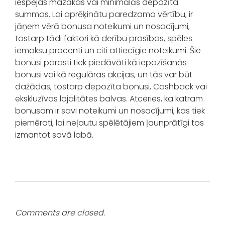
iespējas mazākas vai minimālās depozīta
summas. Lai aprēķinātu paredzamo vērtību, ir
jāņem vērā bonusa noteikumi un nosacījumi,
tostarp tādi faktori kā derību prasības, spēles
iemaksu procenti un citi attiecīgie noteikumi. Šie
bonusi parasti tiek piedāvāti kā iepazīšanās
bonusi vai kā regulāras akcijas, un tās var būt
dažādas, tostarp depozīta bonusi, Cashback vai
ekskluzīvas lojalitātes balvas. Atceries, ka katram
bonusam ir savi noteikumi un nosacījumi, kas tiek
piemēroti, lai neļautu spēlētājiem ļaunprātīgi tos
izmantot savā labā.
Comments are closed.