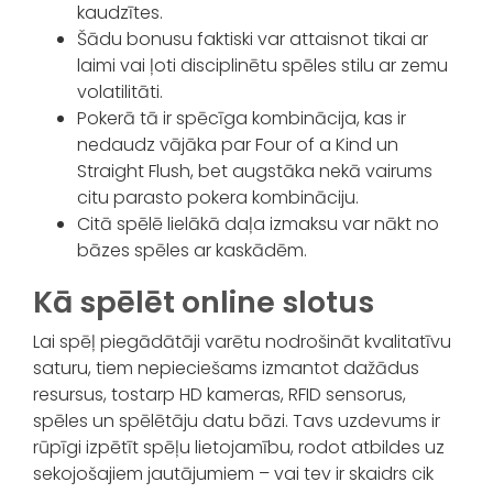
kaudzītes.
Šādu bonusu faktiski var attaisnot tikai ar
laimi vai ļoti disciplinētu spēles stilu ar zemu
volatilitāti.
Pokerā tā ir spēcīga kombinācija, kas ir
nedaudz vājāka par Four of a Kind un
Straight Flush, bet augstāka nekā vairums
citu parasto pokera kombināciju.
Citā spēlē lielākā daļa izmaksu var nākt no
bāzes spēles ar kaskādēm.
Kā spēlēt online slotus
Lai spēļ piegādātāji varētu nodrošināt kvalitatīvu
saturu, tiem nepieciešams izmantot dažādus
resursus, tostarp HD kameras, RFID sensorus,
spēles un spēlētāju datu bāzi. Tavs uzdevums ir
rūpīgi izpētīt spēļu lietojamību, rodot atbildes uz
sekojošajiem jautājumiem – vai tev ir skaidrs cik