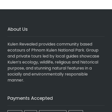
About Us
Kulen Revealed provides community based
ecotours of Phnom Kulen National Park. Group
and private tours led by local guides showcase
Kulen’s ecology, wildlife, religious and historical
purpose, and stunning natural features in a
socially and environmentally responsible
manner.
Payments Accepted