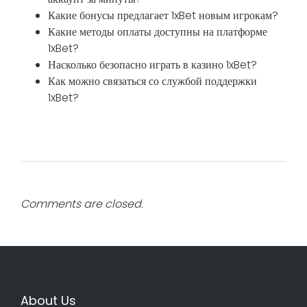
Какие бонусы предлагает 1xBet новым игрокам?
Какие методы оплаты доступны на платформе
1xBet?
Насколько безопасно играть в казино 1xBet?
Как можно связаться со службой поддержки
1xBet?
Comments are closed.
About Us