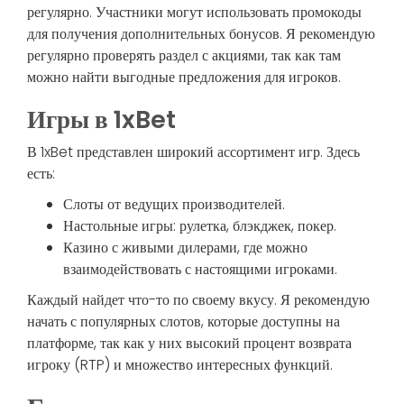
регулярно. Участники могут использовать промокоды
для получения дополнительных бонусов. Я рекомендую
регулярно проверять раздел с акциями, так как там
можно найти выгодные предложения для игроков.
Игры в 1xBet
В 1xBet представлен широкий ассортимент игр. Здесь
есть:
Слоты от ведущих производителей.
Настольные игры: рулетка, блэкджек, покер.
Казино с живыми дилерами, где можно
взаимодействовать с настоящими игроками.
Каждый найдет что-то по своему вкусу. Я рекомендую
начать с популярных слотов, которые доступны на
платформе, так как у них высокий процент возврата
игроку (RTP) и множество интересных функций.