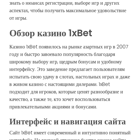
знать о нюансах регистрации, выборе игр и других
аспектах, чтобы получить максимальное удовольствие
от игры.
Обзор казино 1xBet
Казино 1xBet появилось на рынке азартных игр в 2007
году и быстро завоевало популярность благодаря
широкому выбору игр, щедрым бонусам и удобному
интерфейсу. Это заведение предлагает пользователям
испытать свою удачу в слотах, настольных играх и даже
в живом казино с настоящими дилерами. 1xBet
подходит для игроков, которые ценят разнообразие и
качество, а также те, кто хочет воспользоваться
привлекательными акциями и бонусами.
Интерфейс и навигация сайта
Сайт 1xBet имеет современный и интуитивно понятный