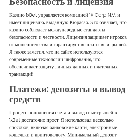
Безопасность и лицензия
Казино 1xBet управляется компанией 1X Corp N.V. и
имеет лицензию, выданную Кюрасао. Это означает, что
казино соблюдает международные стандарты
безопасности и честности. Лицензия защищает игроков
от мошенничества и гарантирует выплаты выигрышей.
Я также заметил, что на сайте используются
современные технологии шифрования, что
обеспечивает защиту личных данных и платежных
транзакций.
Платежи: депозиты и вывод
средств
Процесс пополнения счета и вывода выигрышей в
1xBet достаточно прост. Я использовал несколько
способов, включая банковские карты, электронные
кошельки и криптовалюту. Минимальный депозит