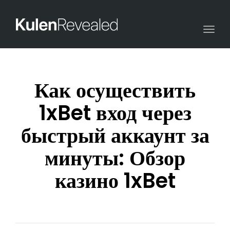
Togg
navi
Как осуществить
1xBet вход через
быстрый аккаунт за
минуты: Обзор
казино 1xBet