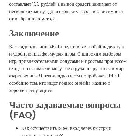
составляет 100 рублей, а вывод средств занимает от
нескольких минут до нескольких часов, в зависимости
от выбранного метода.
Заключение
Как видно, казино 1xBet представляет собой надежную
и удобную платформу для игры. С широким выбором
игр, привлекательными бонусами и простым процессом
входа, пользователи могут без труда погрузиться в мир
азартных игр. Я рекомендую всем попробовать 1xBet,
особенно тем, кто ищет годное онлайн-казино с
хорошей репутацией.
Часто задаваемые вопросы
(FAQ)
Как осуществить 1xBet вход через быстрый
аккаунт за минуты?