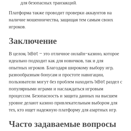
для безопасных транзакций.
Платформа также проводит проверки аккаунтов на
наличие мошенничества, защищая тем самым своих
игроков.
Заключение
В целом, 1xBet – это отличное онлайн-казино, которое
идеально подходит как для новичков, так и для
опытных игроков. Благодаря широкому выбору игр,
разнообразным бонусам и простоте навигации,
пользователи могут без проблем находить 1xBet раздел с
популярными играми и наслаждаться игровым
процессом. Безопасность и защита данных на высшем
уровне делают казино привлекательным выбором для
тех, кто ищет надежную платформу для азартных игр.
Часто задаваемые вопросы