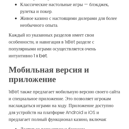
Классические настольные игры — блэкджек,
рулетка и покер.
Живое казино с настоящими дилерами для более
необычного опыта.
Каждый из указанных разделов имеет свои
особенности, и навигация в 1xBet разделе с
популярными играми осуществляется очень
интуитивно
1 x bet
.
Мобильная версия и
приложение
1xBet также предлагает мобильную версию своего сайта
и специальное приложение. Это позволяет игрокам
наслаждаться играми на ходу. Приложение доступно
для устройств на платформе Android и iOS и
предлагает полный функционал казино, включая: