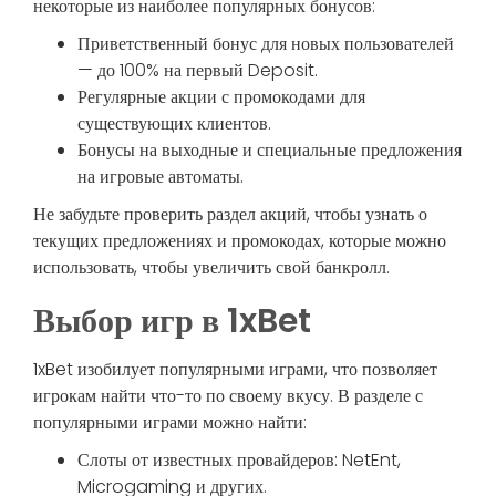
некоторые из наиболее популярных бонусов:
Приветственный бонус для новых пользователей
— до 100% на первый Deposit.
Регулярные акции с промокодами для
существующих клиентов.
Бонусы на выходные и специальные предложения
на игровые автоматы.
Не забудьте проверить раздел акций, чтобы узнать о
текущих предложениях и промокодах, которые можно
использовать, чтобы увеличить свой банкролл.
Выбор игр в 1xBet
1xBet изобилует популярными играми, что позволяет
игрокам найти что-то по своему вкусу. В разделе с
популярными играми можно найти:
Слоты от известных провайдеров: NetEnt,
Microgaming и других.