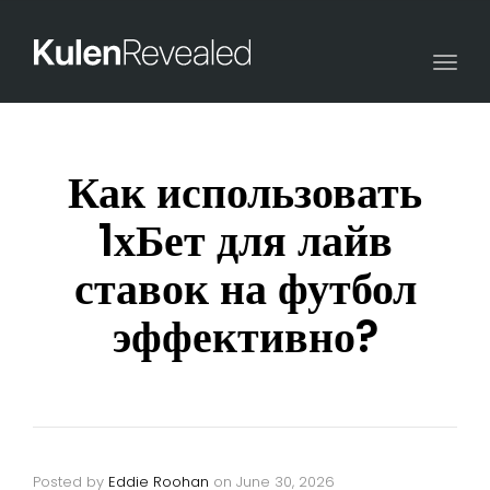
Togg
navi
Как использовать
1хБет для лайв
ставок на футбол
эффективно?
Posted by
Eddie Roohan
on
June 30, 2026