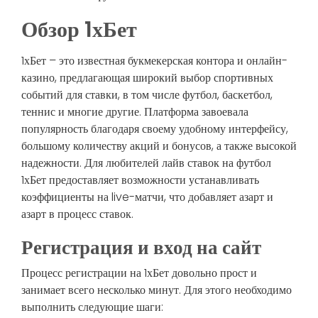
Обзор 1хБет
1хБет – это известная букмекерская контора и онлайн-
казино, предлагающая широкий выбор спортивных
событий для ставки, в том числе футбол, баскетбол,
теннис и многие другие. Платформа завоевала
популярность благодаря своему удобному интерфейсу,
большому количеству акций и бонусов, а также высокой
надежности. Для любителей лайв ставок на футбол
1хБет предоставляет возможности устанавливать
коэффициенты на live-матчи, что добавляет азарт и
азарт в процесс ставок.
Регистрация и вход на сайт
Процесс регистрации на 1хБет довольно прост и
занимает всего несколько минут. Для этого необходимо
выполнить следующие шаги: