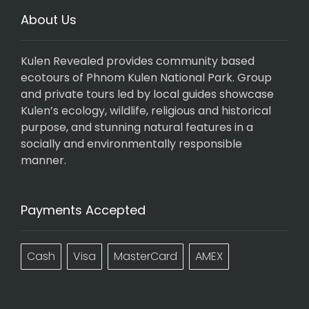
About Us
Kulen Revealed provides community based
ecotours of Phnom Kulen National Park. Group
and private tours led by local guides showcase
Kulen’s ecology, wildlife, religious and historical
purpose, and stunning natural features in a
socially and environmentally responsible
manner.
Payments Accepted
Cash
Visa
MasterCard
AMEX