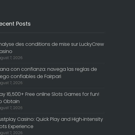
ecent Posts
nalyse des conditions de mise sur LuckyCrew
asino
gust 7, 2026
ana con confianza: navega las reglas de
uego confiables de Fairpari
gust 7, 2026
lay 16,500+ Free online Slots Games for fun!
o Obtain
gust 7, 2026
ustplay Casino: Quick Play and High‑Intensity
lots Experience
gust 7, 2026