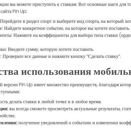
ции вы можете приступить к ставкам. Вот основные шаги для тог
сайта Pin Up:
Перейдите в раздел спорт и выберите вид спорта, на который хот
: Найдите конкретное событие, на которое вы хотите поставить.
енты: Нажмите на коэффициенты для выбора типа ставки (ордин
ки: Введите сумму, которую хотите поставить.
: Проверьте все данные и нажмите кнопку “Сделать ставку”.
тва использования мобиль
 версии Pin Up имеет множество преимуществ, благодаря котор
ступными:
сть делать ставки в любой точке и в любое время.
ции:
вы всегда сможете просмотреть актуальные результаты, ста
ройстве.
мления:
получение уведомлений о событиях и изменении коэф