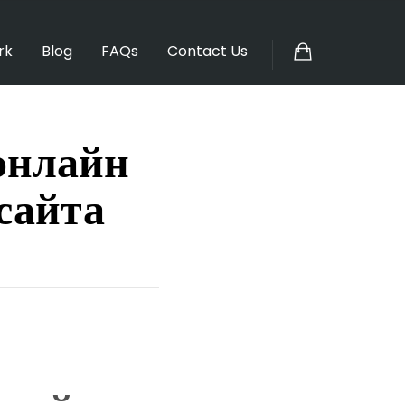
rk
Blog
FAQs
Contact Us
 онлайн
сайта