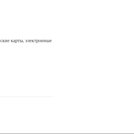
вские карты, электронные