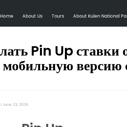
Home
About Us
Tours
About Kulen National Pa
лать Pin Up ставки
з мобильную версию 
n
June 23, 2026