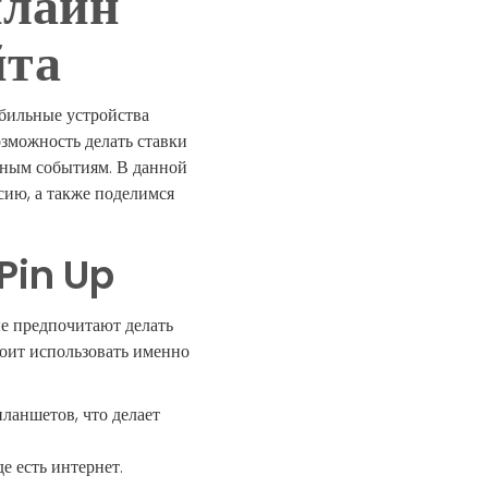
нлайн
йта
обильные устройства
озможность делать ставки
ьным событиям. В данной
сию, а также поделимся
Pin Up
ые предпочитают делать
тоит использовать именно
ланшетов, что делает
е есть интернет.