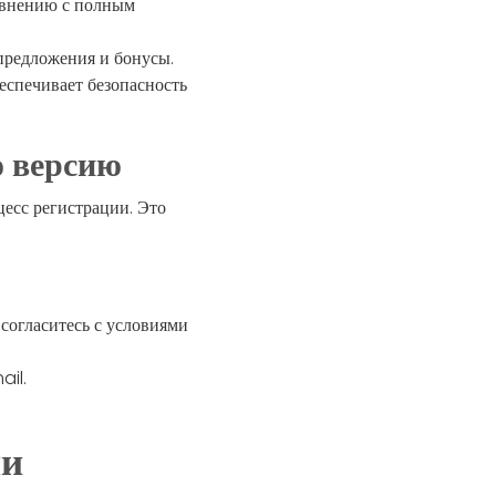
равнению с полным
предложения и бонусы.
еспечивает безопасность
ю версию
цесс регистрации. Это
согласитесь с условиями
ail.
ии