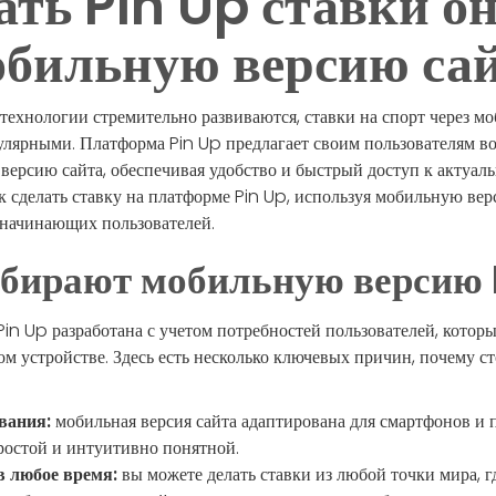
ать Pin Up ставки о
обильную версию са
 технологии стремительно развиваются, ставки на спорт через м
пулярными. Платформа Pin Up предлагает своим пользователям в
версию сайта, обеспечивая удобство и быстрый доступ к актуал
к сделать ставку на платформе Pin Up, используя мобильную вер
 начинающих пользователей.
бирают мобильную версию 
Pin Up разработана с учетом потребностей пользователей, котор
ом устройстве. Здесь есть несколько ключевых причин, почему с
вания:
мобильная версия сайта адаптирована для смартфонов и п
ростой и интуитивно понятной.
в любое время:
вы можете делать ставки из любой точки мира, гд