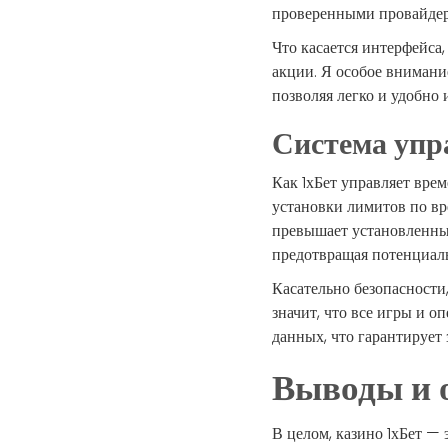
проверенными провайдера
Что касается интерфейса
акции. Я особое внимани
позволяя легко и удобно и
Система упр
Как 1хБет управляет вре
установки лимитов по вр
превышает установленные
предотвращая потенциал
Касательно безопасности,
значит, что все игры и 
данных, что гарантирует
Выводы и 
В целом, казино 1хБет —