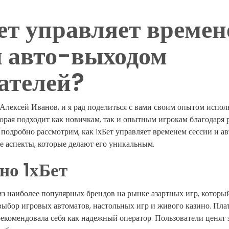
ет управляет време
и авто-выходом
ателей?
т Алексей Иванов, и я рад поделиться с вами своим опытом испо
оторая подходит как новичкам, так и опытным игрокам благодаря
ы подробно рассмотрим, как 1хБет управляет временем сессии и 
се аспекты, которые делают его уникальным.
но 1хБет
 из наиболее популярных брендов на рынке азартных игр, которы
ыбор игровых автоматов, настольных игр и живого казино. Пла
рекомендовала себя как надежный оператор. Пользователи ценят 