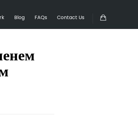
rk
Blog
FAQs
Contact Us
менем
ом