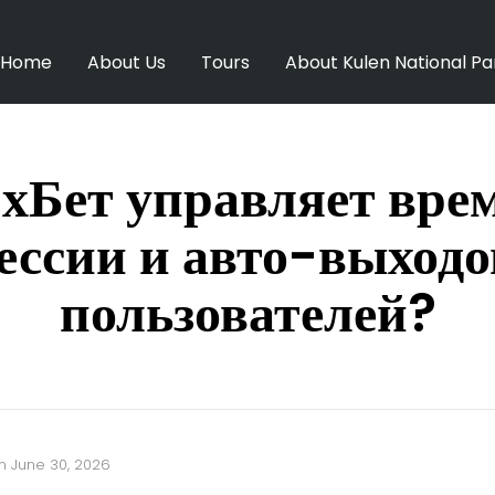
Home
About Us
Tours
About Kulen National Pa
1хБет управляет вре
ессии и авто-выход
пользователей?
n
June 30, 2026