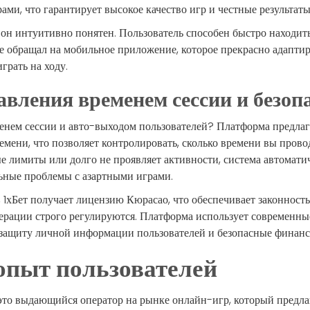
ми, что гарантирует высокое качество игр и честные результаты
, он интуитивно понятен. Пользователь способен быстро находи
е обращал на мобильное приложение, которое прекрасно адаптир
грать на ходу.
авления временем сессии и безоп
менем сессии и авто-выходом пользователей? Платформа предлаг
емени, что позволяет контролировать, сколько времени вы провод
 лимиты или долго не проявляет активности, система автоматич
ьные проблемы с азартными играми.
 1хБет получает лицензию Кюрасао, что обеспечивает законность
операции строго регулируются. Платформа использует современ
 защиту личной информации пользователей и безопасные финанс
опыт пользователей
 это выдающийся оператор на рынке онлайн-игр, который предла