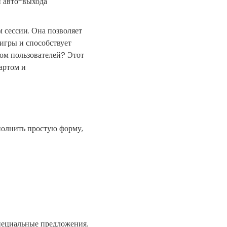
и авто-выхода
 сессии. Она позволяет
 игры и способствует
дом пользователей? Этот
артом и
аполнить простую форму,
специальные предложения.