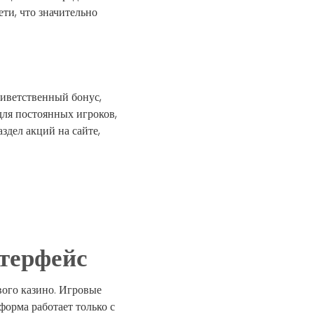
ти, что значительно
риветственный бонус,
для постоянных игроков,
здел акций на сайте,
нтерфейс
вого казино. Игровые
форма работает только с