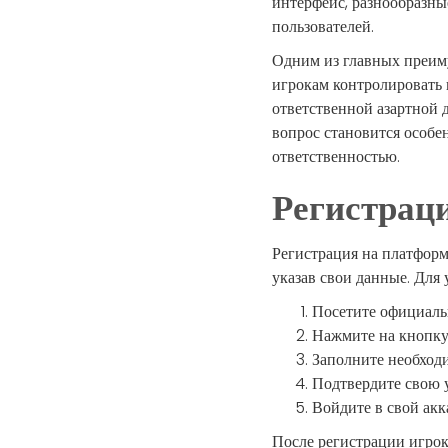
интерфейс, разнообразны
пользователей.
Одним из главных преиму
игрокам контролировать 
ответственной азартной 
вопрос становится особе
ответственностью.
Регистраци
Регистрация на платформ
указав свои данные. Дл
Посетите официальн
Нажмите на кнопку 
Заполните необходи
Подтвердите свою у
Войдите в свой акк
После регистрации игрок