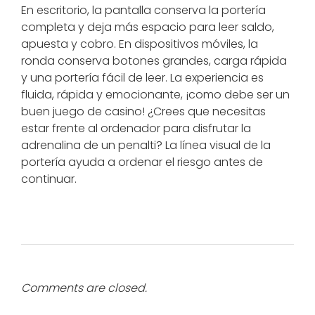
En escritorio, la pantalla conserva la portería
completa y deja más espacio para leer saldo,
apuesta y cobro. En dispositivos móviles, la
ronda conserva botones grandes, carga rápida
y una portería fácil de leer. La experiencia es
fluida, rápida y emocionante, ¡como debe ser un
buen juego de casino! ¿Crees que necesitas
estar frente al ordenador para disfrutar la
adrenalina de un penalti? La línea visual de la
portería ayuda a ordenar el riesgo antes de
continuar.
Comments are closed.