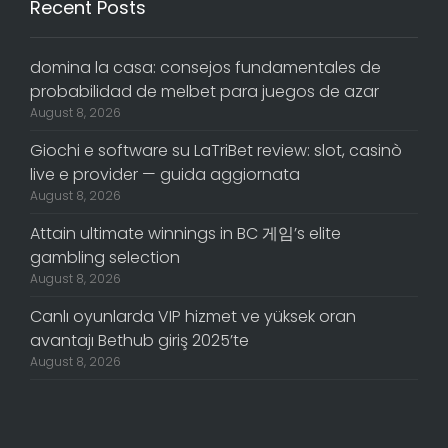
Recent Posts
domina la casa: consejos fundamentales de
probabilidad de melbet para juegos de azar
August 8, 2026
Giochi e software su LaTriBet review: slot, casinò
live e provider — guida aggiornata
August 8, 2026
Attain ultimate winnings in BC 게임’s elite
gambling selection
August 8, 2026
Canlı oyunlarda VIP hizmet ve yüksek oran
avantajı Bethub giriş 2025’te
August 8, 2026