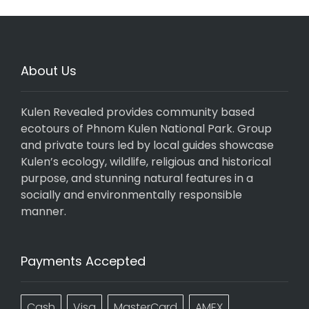
About Us
Kulen Revealed provides community based
ecotours of Phnom Kulen National Park. Group
and private tours led by local guides showcase
Kulen’s ecology, wildlife, religious and historical
purpose, and stunning natural features in a
socially and environmentally responsible
manner.
Payments Accepted
Cash
Visa
MasterCard
AMEX