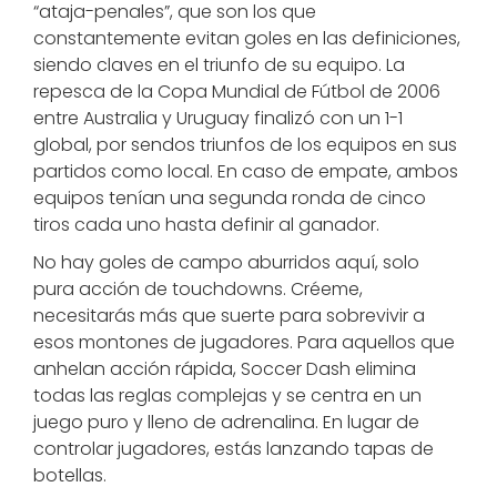
“ataja-penales”, que son los que
constantemente evitan goles en las definiciones,
siendo claves en el triunfo de su equipo. La
repesca de la Copa Mundial de Fútbol de 2006
entre Australia y Uruguay finalizó con un 1-1
global, por sendos triunfos de los equipos en sus
partidos como local. En caso de empate, ambos
equipos tenían una segunda ronda de cinco
tiros cada uno hasta definir al ganador.
No hay goles de campo aburridos aquí, solo
pura acción de touchdowns. Créeme,
necesitarás más que suerte para sobrevivir a
esos montones de jugadores. Para aquellos que
anhelan acción rápida, Soccer Dash elimina
todas las reglas complejas y se centra en un
juego puro y lleno de adrenalina. En lugar de
controlar jugadores, estás lanzando tapas de
botellas.