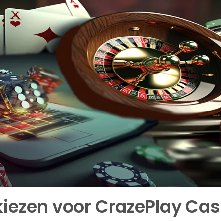
ezen voor CrazePlay Cas