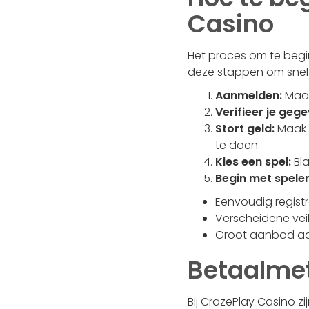
Casino
Het proces om te begin
deze stappen om snel 
Aanmelden:
Maak
Verifieer je geg
Stort geld:
Maak 
te doen.
Kies een spel:
Bla
Begin met spelen
Eenvoudig regist
Verscheidene vei
Groot aanbod aan
Betaalme
Bij CrazePlay Casino z