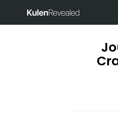
Jo
Cra