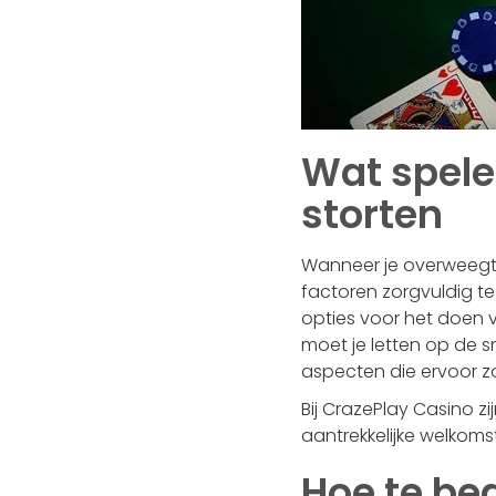
Wat spele
storten
Wanneer je overweegt o
factoren zorgvuldig te
opties voor het doen 
moet je letten op de s
aspecten die ervoor zo
Bij CrazePlay Casino z
aantrekkelijke welkom
Hoe te be