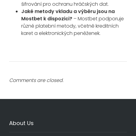
šifrování pro ochranu hráčských dat.
Jaké metody vkladu a výběru jsou na
Mostbet k dispozici?
– Mostbet podporuje
různé platební metody, včetně kreditních
karet a elektronických peněženek.
Comments are closed.
About Us