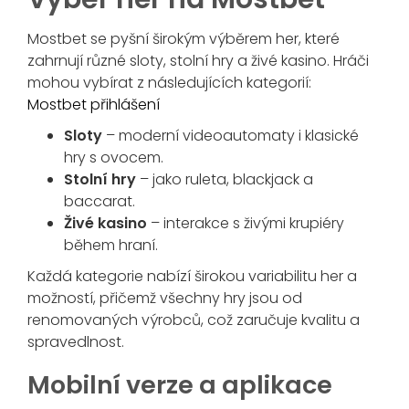
Mostbet se pyšní širokým výběrem her, které
zahrnují různé sloty, stolní hry a živé kasino. Hráči
mohou vybírat z následujících kategorií:
Mostbet přihlášení
Sloty
– moderní videoautomaty i klasické
hry s ovocem.
Stolní hry
– jako ruleta, blackjack a
baccarat.
Živé kasino
– interakce s živými krupiéry
během hraní.
Každá kategorie nabízí širokou variabilitu her a
možností, přičemž všechny hry jsou od
renomovaných výrobců, což zaručuje kvalitu a
spravedlnost.
Mobilní verze a aplikace