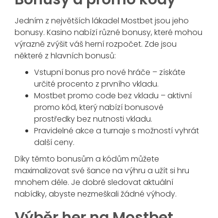
Jedním z největších lákadel Mostbet jsou jeho
bonusy. Kasino nabízí různé bonusy, které mohou
výrazně zvýšit váš herní rozpočet. Zde jsou
některé z hlavních bonusů:
Vstupní bonus pro nové hráče – získáte
určité procento z prvního vkladu.
Mostbet promo code bez vkladu – aktivní
promo kód, který nabízí bonusové
prostředky bez nutnosti vkladu.
Pravidelné akce a turnaje s možností vyhrát
další ceny.
Díky těmto bonusům a kódům můžete
maximalizovat své šance na výhru a užít si hru
mnohem déle. Je dobré sledovat aktuální
nabídky, abyste nezmeškali žádné výhody.
Výběr her na Mostbet