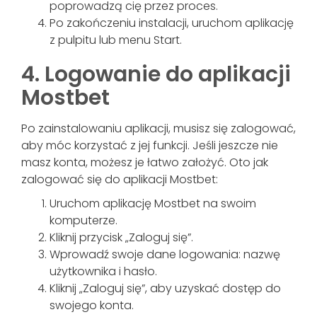
poprowadzą cię przez proces.
Po zakończeniu instalacji, uruchom aplikację
z pulpitu lub menu Start.
4. Logowanie do aplikacji
Mostbet
Po zainstalowaniu aplikacji, musisz się zalogować,
aby móc korzystać z jej funkcji. Jeśli jeszcze nie
masz konta, możesz je łatwo założyć. Oto jak
zalogować się do aplikacji Mostbet:
Uruchom aplikację Mostbet na swoim
komputerze.
Kliknij przycisk „Zaloguj się”.
Wprowadź swoje dane logowania: nazwę
użytkownika i hasło.
Kliknij „Zaloguj się”, aby uzyskać dostęp do
swojego konta.