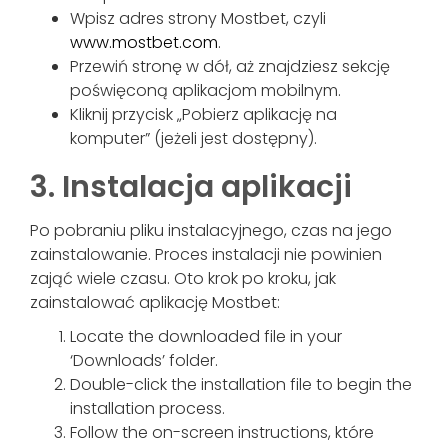
Wpisz adres strony Mostbet, czyli
www.mostbet.com
.
Przewiń stronę w dół, aż znajdziesz sekcję
poświęconą aplikacjom mobilnym.
Kliknij przycisk „Pobierz aplikację na
komputer” (jeżeli jest dostępny).
3. Instalacja aplikacji
Po pobraniu pliku instalacyjnego, czas na jego
zainstalowanie. Proces instalacji nie powinien
zająć wiele czasu. Oto krok po kroku, jak
zainstalować aplikację Mostbet:
Locate the downloaded file in your
‘Downloads’ folder.
Double-click the installation file to begin the
installation process.
Follow the on-screen instructions, które