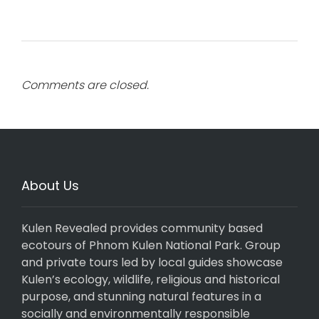
Comments are closed.
About Us
Kulen Revealed provides community based
ecotours of Phnom Kulen National Park. Group
and private tours led by local guides showcase
Kulen’s ecology, wildlife, religious and historical
purpose, and stunning natural features in a
socially and environmentally responsible