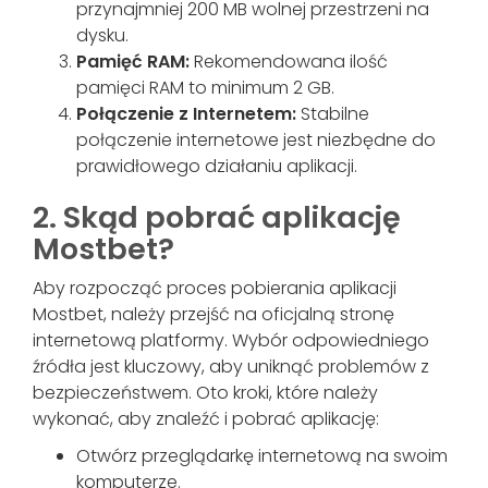
przynajmniej 200 MB wolnej przestrzeni na
dysku.
Pamięć RAM:
Rekomendowana ilość
pamięci RAM to minimum 2 GB.
Połączenie z Internetem:
Stabilne
połączenie internetowe jest niezbędne do
prawidłowego działaniu aplikacji.
2. Skąd pobrać aplikację
Mostbet?
Aby rozpocząć proces pobierania aplikacji
Mostbet, należy przejść na oficjalną stronę
internetową platformy. Wybór odpowiedniego
źródła jest kluczowy, aby uniknąć problemów z
bezpieczeństwem. Oto kroki, które należy
wykonać, aby znaleźć i pobrać aplikację:
Otwórz przeglądarkę internetową na swoim
komputerze.