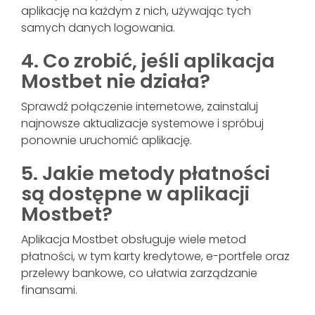
aplikację na każdym z nich, używając tych
samych danych logowania.
4. Co zrobić, jeśli aplikacja
Mostbet nie działa?
Sprawdź połączenie internetowe, zainstaluj
najnowsze aktualizacje systemowe i spróbuj
ponownie uruchomić aplikację.
5. Jakie metody płatności
są dostępne w aplikacji
Mostbet?
Aplikacja Mostbet obsługuje wiele metod
płatności, w tym karty kredytowe, e-portfele oraz
przelewy bankowe, co ułatwia zarządzanie
finansami.