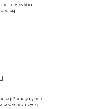
rzedstawimy kilka
depresji.
u
epresji. Pomagają one
w codziennym życiu.