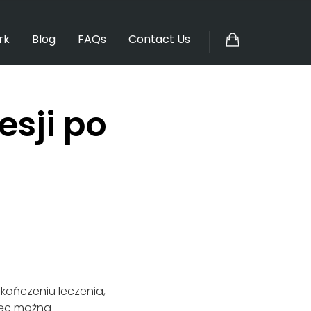
rk
Blog
FAQs
Contact Us
sji po
kończeniu leczenia,
ięc można