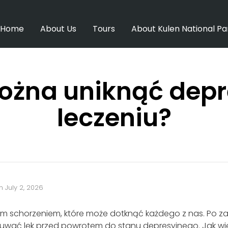
Home
About Us
Tours
About Kulen National Pa
ożna uniknąć depre
leczeniu?
n
July 2, 2026
m schorzeniem, które może dotknąć każdego z nas. Po za
uwać lęk przed powrotem do stanu depresyjnego. Jak w