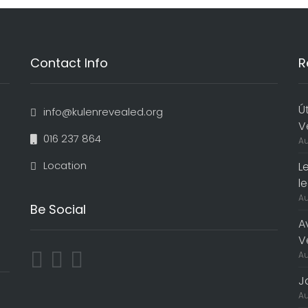
Contact Info
R
Ú
info@kulenrevealed.org
V
016 237 864
Au
Location
L
l
Au
Be Social
A
V
Au
J
Au