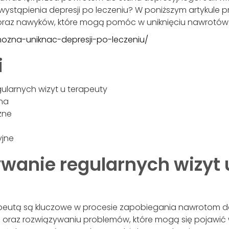
wystąpienia depresji po leczeniu? W poniższym artykule p
 oraz nawyków, które mogą pomóc w uniknięciu nawrotów 
-mozna-uniknac-depresji-po-leczeniu/
i
ularnych wizyt u terapeuty
na
zne
yjne
ywanie regularnych wizyt 
apeutą są kluczowe w procesie zapobiegania nawrotom d
 oraz rozwiązywaniu problemów, które mogą się pojawić 