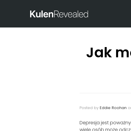
Jak m
Posted by
Eddie Roohan
o
Depresja jest poważny
wiele osób może odcz