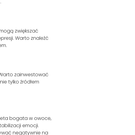
.
 mogą zwiększać
presji. Warto znaleźć
em.
. Warto zainwestować
nie tylko źródłem
ieta bogata w owoce,
bilizacji emocji.
pływać negatywnie na