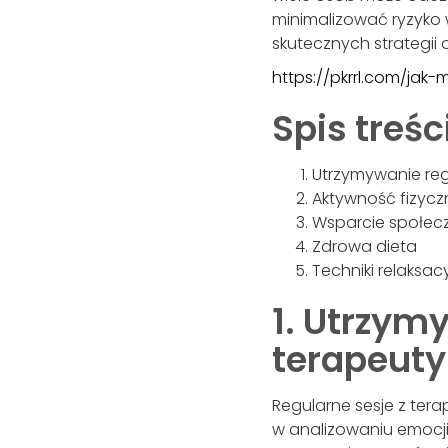
minimalizować ryzyko 
skutecznych strategii
https://pkrrl.com/jak
Spis treśc
Utrzymywanie reg
Aktywność fizycz
Wsparcie społec
Zdrowa dieta
Techniki relaksac
1. Utrzym
terapeuty
Regularne sesje z ter
w analizowaniu emocji