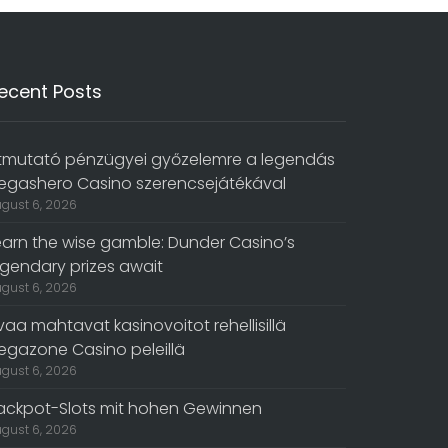
ecent Posts
tmutató pénzügyei győzelemre a legendás
egashero Casino szerencsejátékával
gust 6, 2026
earn the wise gamble: Dunder Casino’s
egendary prizes await
gust 6, 2026
vaa mahtavat kasinovoitot rehellisillä
egazone Casino peleillä
gust 6, 2026
ackpot-Slots mit hohen Gewinnen
gust 6, 2026