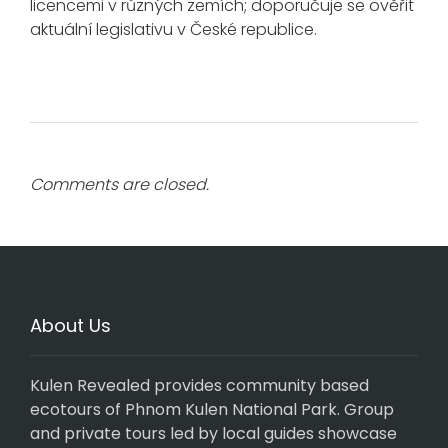
licencemi v různých zemích; doporučuje se ověřit
aktuální legislativu v České republice.
Comments are closed.
About Us
Kulen Revealed provides community based
ecotours of Phnom Kulen National Park. Group
and private tours led by local guides showcase