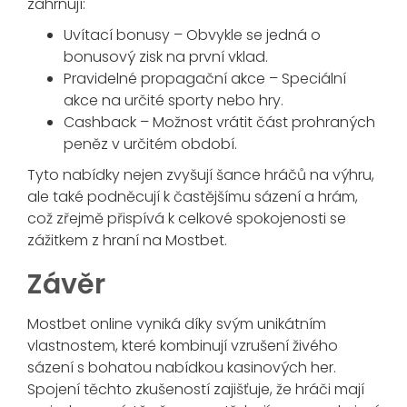
zahrnují:
Uvítací bonusy – Obvykle se jedná o
bonusový zisk na první vklad.
Pravidelné propagační akce – Speciální
akce na určité sporty nebo hry.
Cashback – Možnost vrátit část prohraných
peněz v určitém období.
Tyto nabídky nejen zvyšují šance hráčů na výhru,
ale také podněcují k častějšímu sázení a hrám,
což zřejmě přispívá k celkové spokojenosti se
zážitkem z hraní na Mostbet.
Závěr
Mostbet online vyniká díky svým unikátním
vlastnostem, které kombinují vzrušení živého
sázení s bohatou nabídkou kasinových her.
Spojení těchto zkušeností zajišťuje, že hráči mají