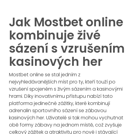
Jak Mostbet online
kombinuje živé
sázení s vzrušením
kasinových her
Mostbet online se stal jedním z
nejvyhledávanějších míst pro ty, kteří touží po
vzrušení spojeném s živým sázením a kasinovými
hrami. Díky inovativnímu přístupu nabízí tato
platforma jedinečné zážitky, které kombinují
adrenalin sportovního sázení se zábavou
kasinových her. Uživatelé si tak mohou vychutnat
obě formy zábavy na jednom místě, což zvyšuje
celkový zážitek a atraktivitu pro nové i stávající