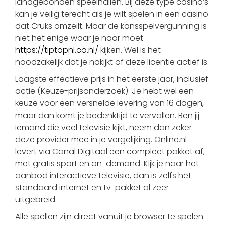
landgebonden speelhallen. Bij deze type casino’s
kan je veilig terecht als je wilt spelen in een casino
dat Cruks omzeilt. Maar de kansspelvergunning is
niet het enige waar je naar moet
https://tiptopnl.co.nl/
kijken. Wel is het
noodzakelijk dat je nakijkt of deze licentie actief is.
Laagste effectieve prijs in het eerste jaar, inclusief
actie (Keuze-prijsonderzoek). Je hebt wel een
keuze voor een versnelde levering van 16 dagen,
maar dan komt je bedenktijd te vervallen. Ben jij
iemand die veel televisie kijkt, neem dan zeker
deze provider mee in je vergelijking. Online.nl
levert via Canal Digitaal een compleet pakket af,
met gratis sport en on-demand. Kijk je naar het
aanbod interactieve televisie, dan is zelfs het
standaard internet en tv-pakket al zeer
uitgebreid.
Alle spellen zijn direct vanuit je browser te spelen