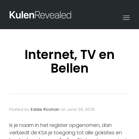
Togg
navi
Internet, TV en
Bellen
Posted by
Eddie Roohan
on
June 24, 2026
Is je naam in het register opgenomen, dan
verbiedt de KSA je toegang tot alle goksites en