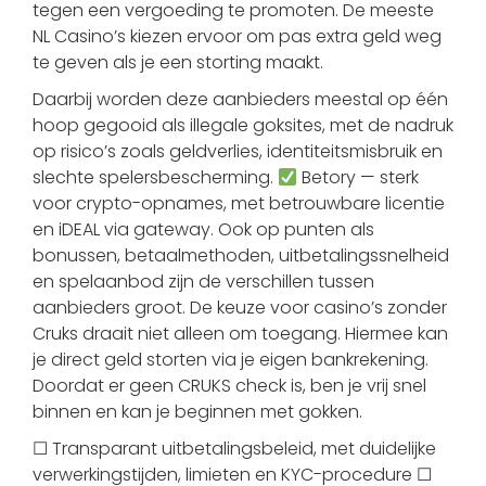
tegen een vergoeding te promoten. De meeste
NL Casino’s kiezen ervoor om pas extra geld weg
te geven als je een storting maakt.
Daarbij worden deze aanbieders meestal op één
hoop gegooid als illegale goksites, met de nadruk
op risico’s zoals geldverlies, identiteitsmisbruik en
slechte spelersbescherming.
Betory — sterk
voor crypto-opnames, met betrouwbare licentie
en iDEAL via gateway. Ook op punten als
bonussen, betaalmethoden, uitbetalingssnelheid
en spelaanbod zijn de verschillen tussen
aanbieders groot. De keuze voor casino’s zonder
Cruks draait niet alleen om toegang. Hiermee kan
je direct geld storten via je eigen bankrekening.
Doordat er geen CRUKS check is, ben je vrij snel
binnen en kan je beginnen met gokken.
☐ Transparant uitbetalingsbeleid, met duidelijke
verwerkingstijden, limieten en KYC-procedure ☐