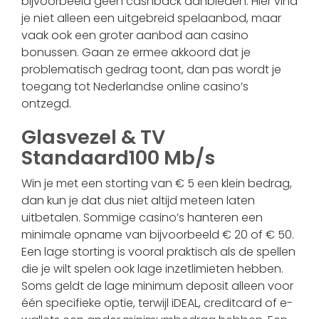
bijvoorbeeld geen cashback aanbieden. Hier vind
je niet alleen een uitgebreid spelaanbod, maar
vaak ook een groter aanbod aan casino
bonussen. Gaan ze ermee akkoord dat je
problematisch gedrag toont, dan pas wordt je
toegang tot Nederlandse online casino’s
ontzegd.
Glasvezel & TV
Standaard100 Mb/s
Win je met een storting van € 5 een klein bedrag,
dan kun je dat dus niet altijd meteen laten
uitbetalen. Sommige casino’s hanteren een
minimale opname van bijvoorbeeld € 20 of € 50.
Een lage storting is vooral praktisch als de spellen
die je wilt spelen ook lage inzetlimieten hebben.
Soms geldt de lage minimum deposit alleen voor
één specifieke optie, terwijl iDEAL, creditcard of e-