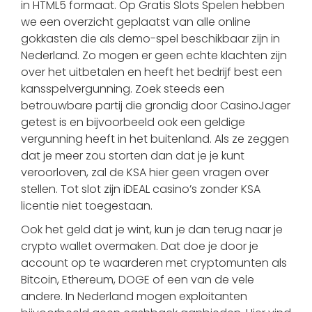
in HTML5 formaat. Op Gratis Slots Spelen hebben
we een overzicht geplaatst van alle online
gokkasten die als demo-spel beschikbaar zijn in
Nederland. Zo mogen er geen echte klachten zijn
over het uitbetalen en heeft het bedrijf best een
kansspelvergunning. Zoek steeds een
betrouwbare partij die grondig door CasinoJager
getest is en bijvoorbeeld ook een geldige
vergunning heeft in het buitenland. Als ze zeggen
dat je meer zou storten dan dat je je kunt
veroorloven, zal de KSA hier geen vragen over
stellen. Tot slot zijn iDEAL casino’s zonder KSA
licentie niet toegestaan.
Ook het geld dat je wint, kun je dan terug naar je
crypto wallet overmaken. Dat doe je door je
account op te waarderen met cryptomunten als
Bitcoin, Ethereum, DOGE of een van de vele
andere. In Nederland mogen exploitanten