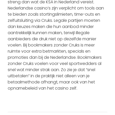
streng dan wat de KSA in Nederland vereist.
Nederlandse casino’s zijn verplicht om tools aan
te bieden zoals stortingslimieten, time-outs en
zelfuitsluiting via Cruks. Legale partijen moeten
dan keuzes maken die hun aanbod minder
aantrekkelijk kunnen maken, terwijl illegale
aanbieders die druk niet op dezelfde manier
voelen. Bij bookmakers zonder Cruks is meer
ruimte voor extra betmarkten, specials en
promoties dan bij de Nederlandse. Bookmakers
zonder Cruks voelen voor veel sportwedders al
snel wat minder strak aan. Zo zie je dat “snel
uitbetalen” in de praktijk niet alleen van je
betaalmethode afhangt, maar ook van het
opnamebeleid van het casino zelf.