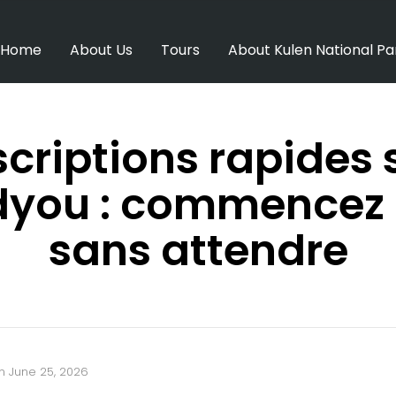
Home
About Us
Tours
About Kulen National Pa
scriptions rapides 
you : commencez 
sans attendre
n
June 25, 2026