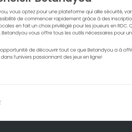
ou, vous optez pour une plateforme qui allie sécurité, vari
possibilité de commencer rapidement grâce à des inscriptio
cales en fait un choix privilégié pour les joueurs en RDC
 Betandyou vous offre tous les outils nécessaires pour u
l’opportunité de découvrir tout ce que Betandyou a à offri
 dans l’univers passionnant des jeux en ligne!
.