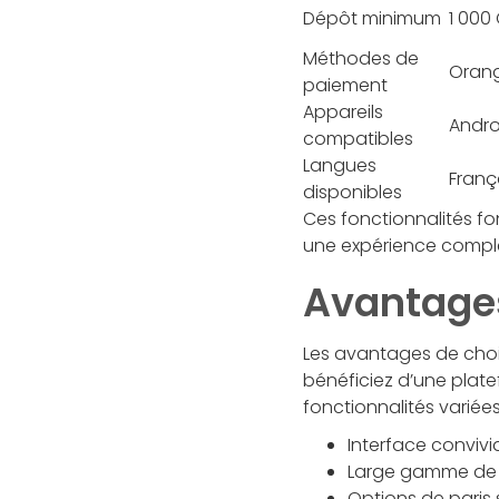
Dépôt minimum
1 000
Méthodes de
Orang
paiement
Appareils
Andro
compatibles
Langues
Franç
disponibles
Ces fonctionnalités fo
une expérience complè
Avantage
Les avantages de choi
bénéficiez d’une plate
fonctionnalités variées
Interface convivi
Large gamme de j
Options de paris 