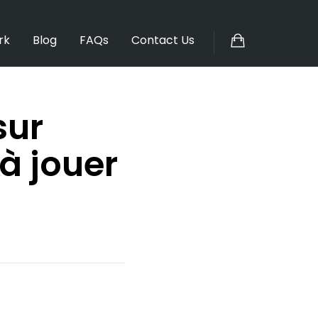
rk
Blog
FAQs
Contact Us
sur
à jouer