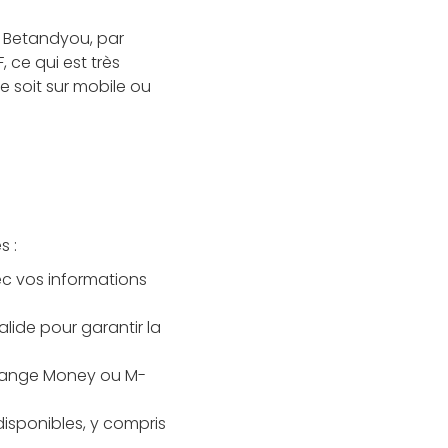
. Betandyou, par
 ce qui est très
ce soit sur mobile ou
s :
vec vos informations
lide pour garantir la
range Money ou M-
disponibles, y compris