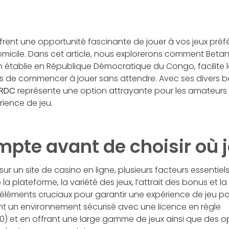
ffrent une opportunité fascinante de jouer à vos jeux préfé
omicile. Dans cet article, nous explorerons comment Bet
n établie en République Démocratique du Congo, facilite le
s de commencer à jouer sans attendre. Avec ses divers b
 RDC
représente une option attrayante pour les amateurs d
rience de jeu.
mpte avant de choisir où 
sur un site de casino en ligne, plusieurs facteurs essentiels
a plateforme, la variété des jeux, l’attrait des bonus et la 
éléments cruciaux pour garantir une expérience de jeu po
nt un environnement sécurisé avec une licence en règle
0) et en offrant une large gamme de jeux ainsi que des 