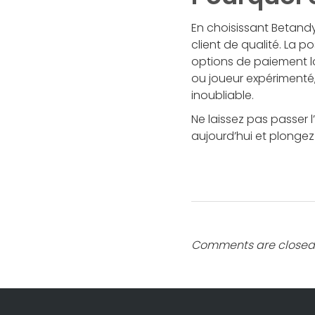
En choisissant Betandy
client de qualité. La 
options de paiement lo
ou joueur expérimenté,
inoubliable.
Ne laissez pas passer 
aujourd’hui et plongez
Comments are closed