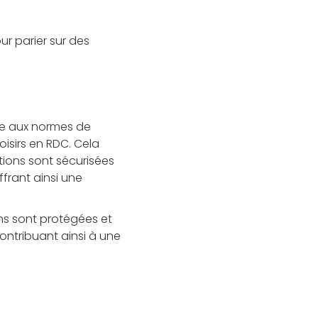
r parier sur des
rme aux normes de
Loisirs en RDC. Cela
ctions sont sécurisées
rant ainsi une
ons sont protégées et
ntribuant ainsi à une