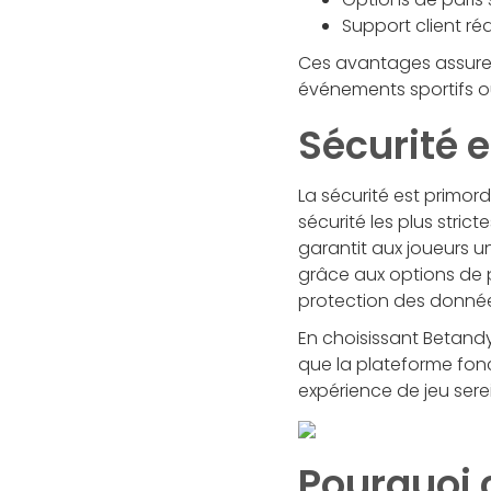
Support client réa
Ces avantages assuren
événements sportifs ou
Sécurité 
La sécurité est primor
sécurité les plus stric
garantit aux joueurs un
grâce aux options de
protection des données
En choisissant Betandy
que la plateforme fon
expérience de jeu sere
Pourquoi 