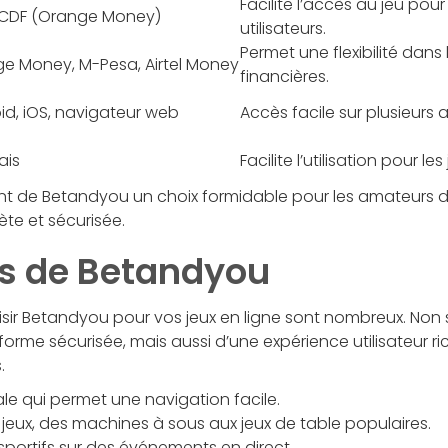
Facilite l’accès au jeu pou
 CDF (Orange Money)
utilisateurs.
Permet une flexibilité dans
e Money, M-Pesa, Airtel Money
financières.
id, iOS, navigateur web
Accès facile sur plusieurs a
ais
Facilite l’utilisation pour 
nt de Betandyou un choix formidable pour les amateurs de 
te et sécurisée.
s de Betandyou
sir Betandyou pour vos jeux en ligne sont nombreux. Non
forme sécurisée, mais aussi d’une expérience utilisateur r
.
ale qui permet une navigation facile.
eux, des machines à sous aux jeux de table populaires.
sportifs sur des événements en direct.