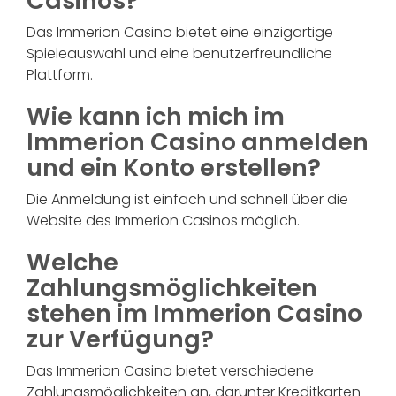
Casinos?
Das Immerion Casino bietet eine einzigartige
Spieleauswahl und eine benutzerfreundliche
Plattform.
Wie kann ich mich im
Immerion Casino anmelden
und ein Konto erstellen?
Die Anmeldung ist einfach und schnell über die
Website des Immerion Casinos möglich.
Welche
Zahlungsmöglichkeiten
stehen im Immerion Casino
zur Verfügung?
Das Immerion Casino bietet verschiedene
Zahlungsmöglichkeiten an, darunter Kreditkarten