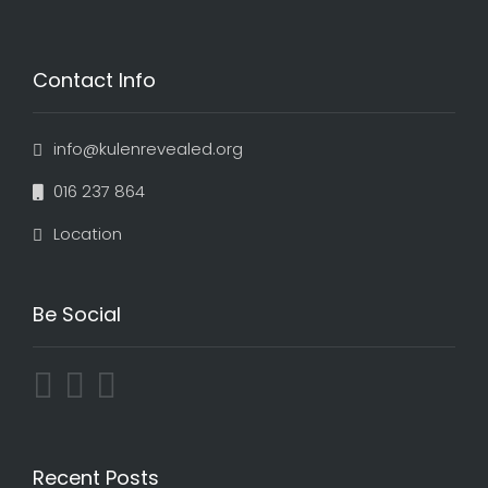
Contact Info
info@kulenrevealed.org
016 237 864
Location
Be Social
Recent Posts