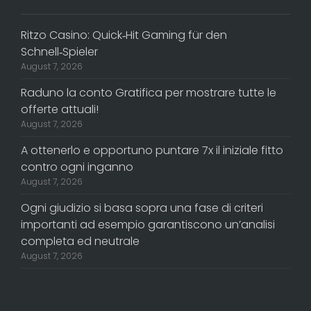
Ritzo Casino: Quick‑Hit Gaming für den
Schnell‑Spieler
August 7, 2026
Raduno la conto Gratifica per mostrare tutte le
offerte attuali!
August 7, 2026
A ottenerlo e opportuno puntare 7x il iniziale fitto
contro ogni inganno
August 7, 2026
Ogni giudizio si basa sopra una fase di criteri
importanti ad esempio garantiscono un’analisi
completa ed neutrale
August 7, 2026