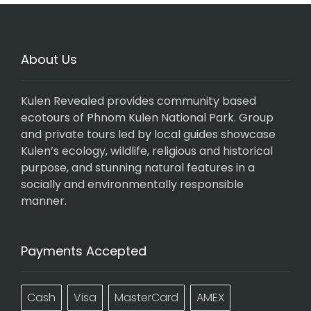
About Us
Kulen Revealed provides community based
ecotours of Phnom Kulen National Park. Group
and private tours led by local guides showcase
Kulen’s ecology, wildlife, religious and historical
purpose, and stunning natural features in a
socially and environmentally responsible
manner.
Payments Accepted
Cash
Visa
MasterCard
AMEX