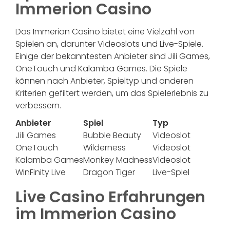
Immerion Casino
Das Immerion Casino bietet eine Vielzahl von
Spielen an, darunter Videoslots und Live-Spiele.
Einige der bekanntesten Anbieter sind Jili Games,
OneTouch und Kalamba Games. Die Spiele
können nach Anbieter, Spieltyp und anderen
Kriterien gefiltert werden, um das Spielerlebnis zu
verbessern.
Anbieter
Spiel
Typ
Jili Games
Bubble Beauty
Videoslot
OneTouch
Wilderness
Videoslot
Kalamba Games
Monkey Madness
Videoslot
WinFinity Live
Dragon Tiger
Live-Spiel
Live Casino Erfahrungen
im Immerion Casino