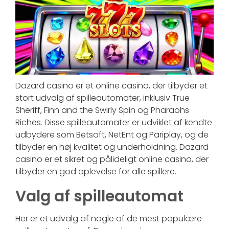
Dazard casino er et online casino, der tilbyder et
stort udvalg af spilleautomater, inklusiv True
Sheriff, Finn and the Swirly Spin og Pharaohs
Riches. Disse spilleautomater er udviklet af kendte
udbydere som Betsoft, NetEnt og Pariplay, og de
tilbyder en høj kvalitet og underholdning. Dazard
casino er et sikret og pålideligt online casino, der
tilbyder en god oplevelse for alle spillere.
Valg af spilleautomat
Her er et udvalg af nogle af de mest populære