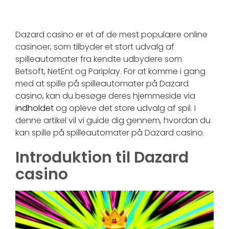
Dazard casino er et af de mest populære online
casinoer, som tilbyder et stort udvalg af
spilleautomater fra kendte udbydere som
Betsoft, NetEnt og Pariplay. For at komme i gang
med at spille på spilleautomater på Dazard
casino, kan du besøge deres hjemmeside via
indholdet
og opleve det store udvalg af spil. I
denne artikel vil vi guide dig gennem, hvordan du
kan spille på spilleautomater på Dazard casino.
Introduktion til Dazard
casino