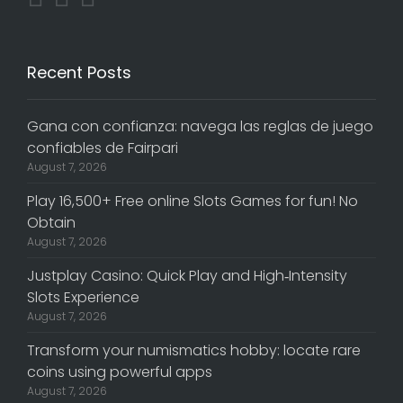
Recent Posts
Gana con confianza: navega las reglas de juego
confiables de Fairpari
August 7, 2026
Play 16,500+ Free online Slots Games for fun! No
Obtain
August 7, 2026
Justplay Casino: Quick Play and High‑Intensity
Slots Experience
August 7, 2026
Transform your numismatics hobby: locate rare
coins using powerful apps
August 7, 2026