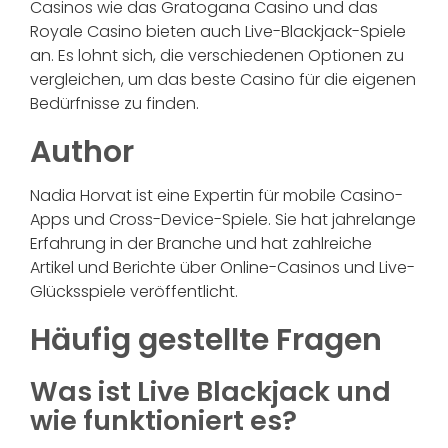
Casinos wie das Gratogana Casino und das
Royale Casino bieten auch Live-Blackjack-Spiele
an. Es lohnt sich, die verschiedenen Optionen zu
vergleichen, um das beste Casino für die eigenen
Bedürfnisse zu finden.
Author
Nadia Horvat ist eine Expertin für mobile Casino-
Apps und Cross-Device-Spiele. Sie hat jahrelange
Erfahrung in der Branche und hat zahlreiche
Artikel und Berichte über Online-Casinos und Live-
Glücksspiele veröffentlicht.
Häufig gestellte Fragen
Was ist Live Blackjack und
wie funktioniert es?