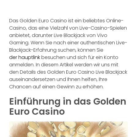
Das Golden Euro Casino ist ein beliebtes Online-
Casino, das eine Vielzahl von Live-Casino-Spielen
anbietet, darunter Live Blackjack von Vivo
Gaming. Wenn Sie nach einer authentischen Live-
Blackjack-Erfahrung suchen, können Sie
der hauptlink
besuchen und sich für ein Konto
anmelden. In diesem Artikel werden wir uns mit
den Details des Golden Euro Casino Live Blackjack
auseinandersetzen und Ihnen helfen, Ihre
Chancen auf einen Gewinn zu erhöhen.
Einführung in das Golden
Euro Casino