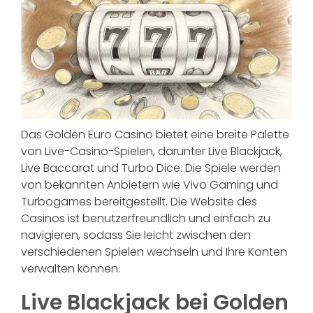
Das Golden Euro Casino bietet eine breite Palette
von Live-Casino-Spielen, darunter Live Blackjack,
Live Baccarat und Turbo Dice. Die Spiele werden
von bekannten Anbietern wie Vivo Gaming und
Turbogames bereitgestellt. Die Website des
Casinos ist benutzerfreundlich und einfach zu
navigieren, sodass Sie leicht zwischen den
verschiedenen Spielen wechseln und Ihre Konten
verwalten können.
Live Blackjack bei Golden