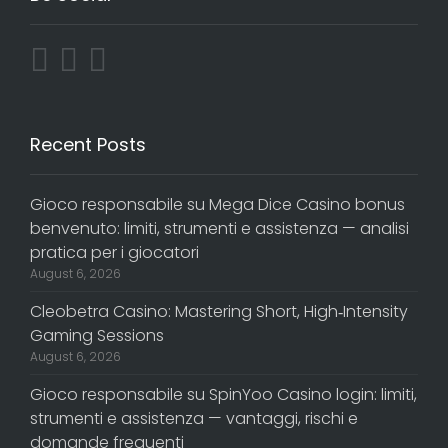
Recent Posts
Gioco responsabile su Mega Dice Casino bonus
benvenuto: limiti, strumenti e assistenza — analisi
pratica per i giocatori
August 6, 2026
Cleobetra Casino: Mastering Short, High‑Intensity
Gaming Sessions
August 6, 2026
Gioco responsabile su SpinYoo Casino login: limiti,
strumenti e assistenza — vantaggi, rischi e
domande frequenti