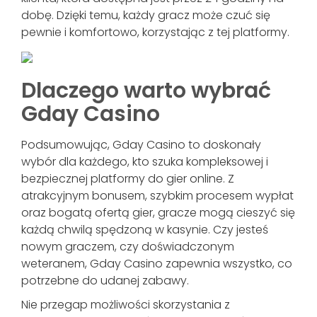
dobę. Dzięki temu, każdy gracz może czuć się
pewnie i komfortowo, korzystając z tej platformy.
Dlaczego warto wybrać
Gday Casino
Podsumowując, Gday Casino to doskonały
wybór dla każdego, kto szuka kompleksowej i
bezpiecznej platformy do gier online. Z
atrakcyjnym bonusem, szybkim procesem wypłat
oraz bogatą ofertą gier, gracze mogą cieszyć się
każdą chwilą spędzoną w kasynie. Czy jesteś
nowym graczem, czy doświadczonym
weteranem, Gday Casino zapewnia wszystko, co
potrzebne do udanej zabawy.
Nie przegap możliwości skorzystania z