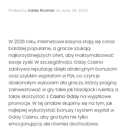
Posted by
Eddie Roohan
on
June 28, 2026
W 2026 roku, internetowe kasyna stają się coraz
bardziej popularne, a gracze szukają
najkorzystniejszych ofert, aby maksymalizować
swoje zyski. W szczególności, Gday Casino
zdobywa reputację dzięki atrakcyjnym bonusom
oraz szybkim wypłatom w PLN, co czyni je
doskonałym wyborem dla graczy, którzy pragną
zainwestować w gry takie jak blackjack i ruletka, a
także skorzystać z
Casino Gday
na wyjątkowe
promocje. W tej analizie skupimy się na tym, jak
najlepiej wykorzystać bonusy i system wypłat w
Gday Casino, aby gra była nie tylko
emocjonująca, ale również dochodowa.