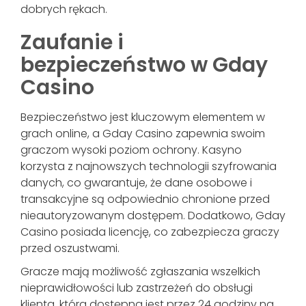
dobrych rękach.
Zaufanie i
bezpieczeństwo w Gday
Casino
Bezpieczeństwo jest kluczowym elementem w
grach online, a Gday Casino zapewnia swoim
graczom wysoki poziom ochrony. Kasyno
korzysta z najnowszych technologii szyfrowania
danych, co gwarantuje, że dane osobowe i
transakcyjne są odpowiednio chronione przed
nieautoryzowanym dostępem. Dodatkowo, Gday
Casino posiada licencję, co zabezpiecza graczy
przed oszustwami.
Gracze mają możliwość zgłaszania wszelkich
nieprawidłowości lub zastrzeżeń do obsługi
klienta, która dostępna jest przez 24 godziny na