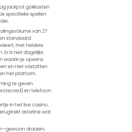
raag jackpot gokkasten
tie specifieke spellen
der.
etalingsvolume van 27
een standaard.
ndeert, met heldere
Er is niet dagelijks
en waarin je opeens
n en niet vastzitten
en het platform.
ming te geven.
 protected) en telefoon.
tje in het live casino.
erugtrekt astatine wat
gen—gewoon draaien,