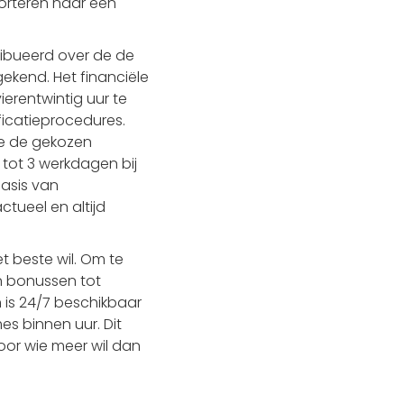
orteren naar een
ribueerd over de de
gekend. Het financiële
ierentwintig uur te
ficatieprocedures.
ke de gekozen
 tot 3 werkdagen bij
basis van
tueel en altijd
 beste wil. Om te
an bonussen tot
n is 24/7 beschikbaar
es binnen uur. Dit
voor wie meer wil dan