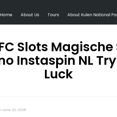
Home
About Us
Tours
About Kulen National Pa
FC Slots Magische
no Instaspin NL Try
Luck
n
June 20, 2026