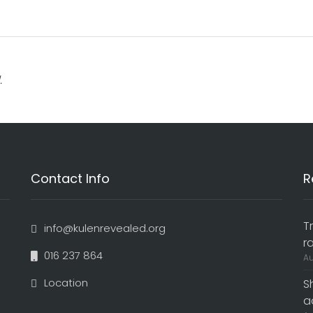
.
Contact Info
R
T
info@kulenrevealed.org
r
016 237 864
Au
Location
S
a