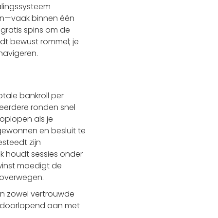
talingssysteem
emen—vaak binnen één
gratis spins om de
ijdt bewust rommel; je
navigeren.
tale bankroll per
 meerdere ronden snel
 oplopen als je
 gewonnen en besluit te
steedt zijn
k houdt sessies onder
 winst moedigt de
eroverwegen.
eren zowel vertrouwde
k doorlopend aan met