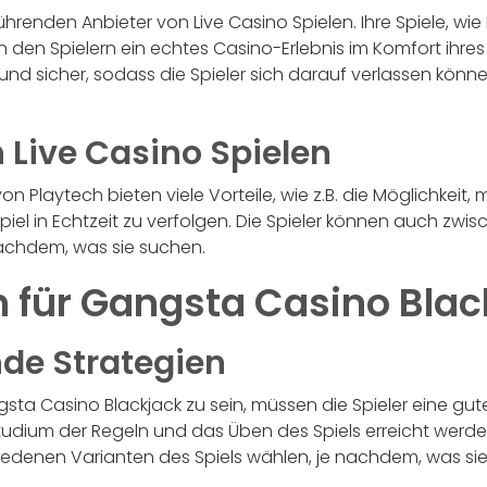
führenden Anbieter von Live Casino Spielen. Ihre Spiele, wi
en den Spielern ein echtes Casino-Erlebnis im Komfort ihr
ir und sicher, sodass die Spieler sich darauf verlassen könne
n Live Casino Spielen
von Playtech bieten viele Vorteile, wie z.B. die Möglichkeit,
piel in Echtzeit zu verfolgen. Die Spieler können auch zw
nachdem, was sie suchen.
n für Gangsta Casino Blac
de Strategien
sta Casino Blackjack zu sein, müssen die Spieler eine gute
udium der Regeln und das Üben des Spiels erreicht werden.
edenen Varianten des Spiels wählen, je nachdem, was si