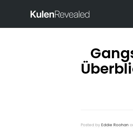
Gangs
Überbl
Posted by
Eddie Roohan
o