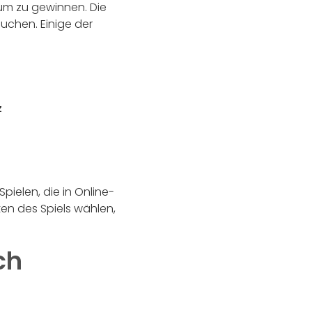
, um zu gewinnen. Die
uchen. Einige der
z
pielen, die in Online-
en des Spiels wählen,
ch