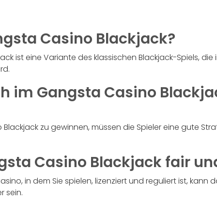
ngsta Casino Blackjack?
k ist eine Variante des klassischen Blackjack-Spiels, die i
rd.
ch im Gangsta Casino Blackja
Blackjack zu gewinnen, müssen die Spieler eine gute Stra
gsta Casino Blackjack fair un
sino, in dem Sie spielen, lizenziert und reguliert ist, kan
r sein.