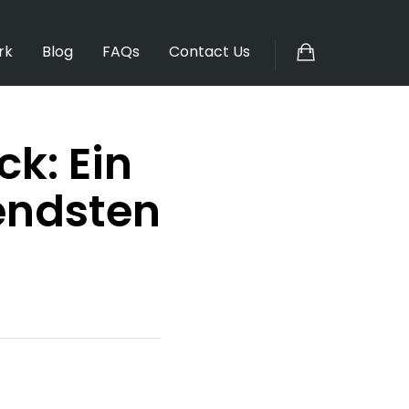
rk
Blog
FAQs
Contact Us
k: Ein
endsten