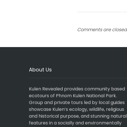
Comments are closed
About Us
Kulen Revealed provides community based
ecotours of Phnom Kulen National Park.
Group and private tours led by local guides
showcase Kulen’s ecology, wildlife, religious
and historical purpose, and stunning natural
features in a socially and environmentally