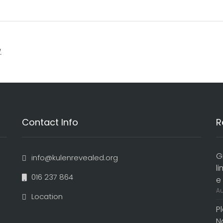
.
Contact Info
R
G
info@kulenrevealed.org
l
016 237 864
e
Au
Location
P
N