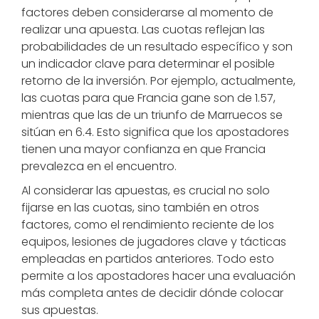
factores deben considerarse al momento de
realizar una apuesta. Las cuotas reflejan las
probabilidades de un resultado específico y son
un indicador clave para determinar el posible
retorno de la inversión. Por ejemplo, actualmente,
las cuotas para que Francia gane son de 1.57,
mientras que las de un triunfo de Marruecos se
sitúan en 6.4. Esto significa que los apostadores
tienen una mayor confianza en que Francia
prevalezca en el encuentro.
Al considerar las apuestas, es crucial no solo
fijarse en las cuotas, sino también en otros
factores, como el rendimiento reciente de los
equipos, lesiones de jugadores clave y tácticas
empleadas en partidos anteriores. Todo esto
permite a los apostadores hacer una evaluación
más completa antes de decidir dónde colocar
sus apuestas.