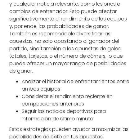
y cualquier noticia relevante, como lesiones o
cambios de entrenador. Esto puede afectar
significativamente el rendimiento de los equipos
y, por ende, las probabilidades de ganar.
También es recomendable diversificar las
apuestas, no solo apostando al ganador del
partido, sino también a las apuestas de goles
totales, tarjetas, o el número de córners, lo que
puede ofrecer un mayor rango de posibilidades
de ganar.
Analizar el historial de enfrentamientos entre
ambos equipos
Considerar el rendimiento reciente en
competiciones anteriores
Seguir las noticias deportivas para
información de último minuto
Estas estrategias pueden ayudar a maximizar las
posibilidades de éxito en tus apuestas,