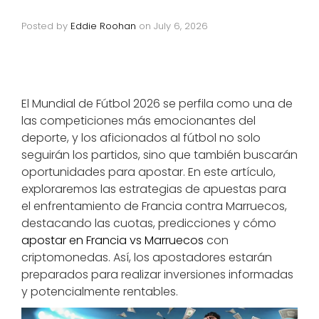
Posted by
Eddie Roohan
on
July 6, 2026
El Mundial de Fútbol 2026 se perfila como una de
las competiciones más emocionantes del
deporte, y los aficionados al fútbol no solo
seguirán los partidos, sino que también buscarán
oportunidades para apostar. En este artículo,
exploraremos las estrategias de apuestas para
el enfrentamiento de Francia contra Marruecos,
destacando las cuotas, predicciones y cómo
apostar en Francia vs Marruecos
con
criptomonedas. Así, los apostadores estarán
preparados para realizar inversiones informadas
y potencialmente rentables.