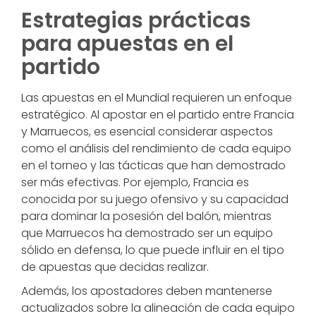
Estrategias prácticas
para apuestas en el
partido
Las apuestas en el Mundial requieren un enfoque
estratégico. Al apostar en el partido entre Francia
y Marruecos, es esencial considerar aspectos
como el análisis del rendimiento de cada equipo
en el torneo y las tácticas que han demostrado
ser más efectivas. Por ejemplo, Francia es
conocida por su juego ofensivo y su capacidad
para dominar la posesión del balón, mientras
que Marruecos ha demostrado ser un equipo
sólido en defensa, lo que puede influir en el tipo
de apuestas que decidas realizar.
Además, los apostadores deben mantenerse
actualizados sobre la alineación de cada equipo