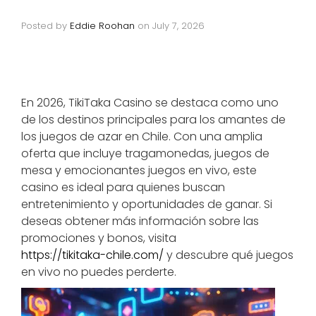
Posted by
Eddie Roohan
on
July 7, 2026
En 2026, TikiTaka Casino se destaca como uno
de los destinos principales para los amantes de
los juegos de azar en Chile. Con una amplia
oferta que incluye tragamonedas, juegos de
mesa y emocionantes juegos en vivo, este
casino es ideal para quienes buscan
entretenimiento y oportunidades de ganar. Si
deseas obtener más información sobre las
promociones y bonos, visita
https://tikitaka-chile.com/
y descubre qué juegos
en vivo no puedes perderte.