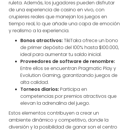
ruleta. Además, los jugadores pueden disfrutar
de una experiencia de casino en vivo, con
crupieres reales que manejan los juegos en
tiempo real, lo que añade una capa de emoción
y realismo a la experiencia.
Bonos atractivos:
TikiTaka ofrece un bono
de primer depósito del 100% hasta $100.000,
ideal para aumentar tu saldo inicial.
Proveedores de software de renombre:
Entre ellos se encuentran Pragmatic Play y
Evolution Gaming, garantizando juegos de
alta calidad.
Torneos diarios:
Participa en
competencias por premios atractivos que
elevan la adrenalina del juego.
Estos elementos contribuyen a crear un
ambiente dinámico y competitivo, donde la
diversión y la posibilidad de ganar son el centro