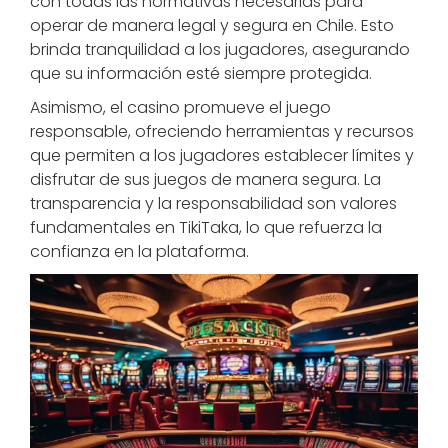
con todas las normativas necesarias para
operar de manera legal y segura en Chile. Esto
brinda tranquilidad a los jugadores, asegurando
que su información esté siempre protegida.
Asimismo, el casino promueve el juego
responsable, ofreciendo herramientas y recursos
que permiten a los jugadores establecer límites y
disfrutar de sus juegos de manera segura. La
transparencia y la responsabilidad son valores
fundamentales en TikiTaka, lo que refuerza la
confianza en la plataforma.