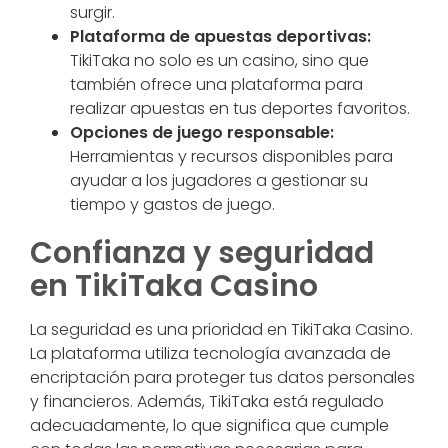
surgir.
Plataforma de apuestas deportivas:
TikiTaka no solo es un casino, sino que
también ofrece una plataforma para
realizar apuestas en tus deportes favoritos.
Opciones de juego responsable:
Herramientas y recursos disponibles para
ayudar a los jugadores a gestionar su
tiempo y gastos de juego.
Confianza y seguridad
en TikiTaka Casino
La seguridad es una prioridad en TikiTaka Casino.
La plataforma utiliza tecnología avanzada de
encriptación para proteger tus datos personales
y financieros. Además, TikiTaka está regulado
adecuadamente, lo que significa que cumple