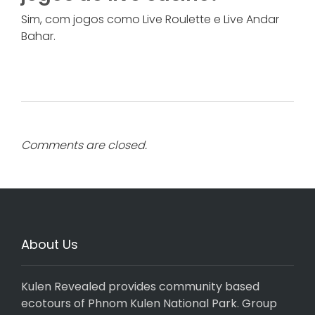
Sim, com jogos como Live Roulette e Live Andar
Bahar.
Comments are closed.
About Us
Kulen Revealed provides community based
ecotours of Phnom Kulen National Park. Group