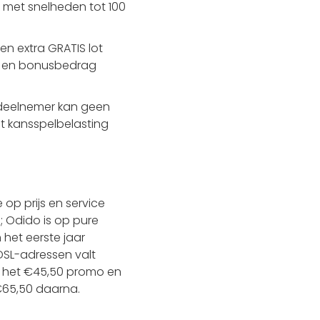
 met snelheden tot 100
en extra GRATIS lot
is en bonusbedrag
e deelnemer kan geen
t kansspelbelasting
 op prijs en service
; Odido is op pure
 het eerste jaar
DSL-adressen valt
is het €45,50 promo en
€65,50 daarna.