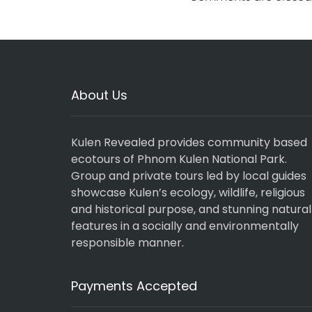
About Us
Kulen Revealed provides community based
ecotours of Phnom Kulen National Park.
Group and private tours led by local guides
showcase Kulen’s ecology, wildlife, religious
and historical purpose, and stunning natural
features in a socially and environmentally
responsible manner.
Payments Accepted