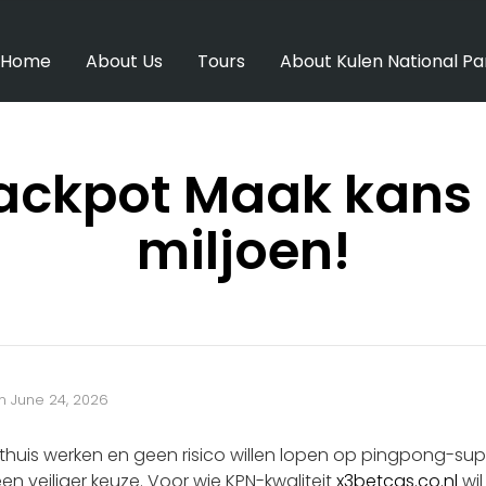
Home
About Us
Tours
About Kulen National Pa
ackpot Maak kans
miljoen!
n
June 24, 2026
thuis werken en geen risico willen lopen op pingpong-su
en veiliger keuze. Voor wie KPN-kwaliteit
x3betcas.co.nl
wil