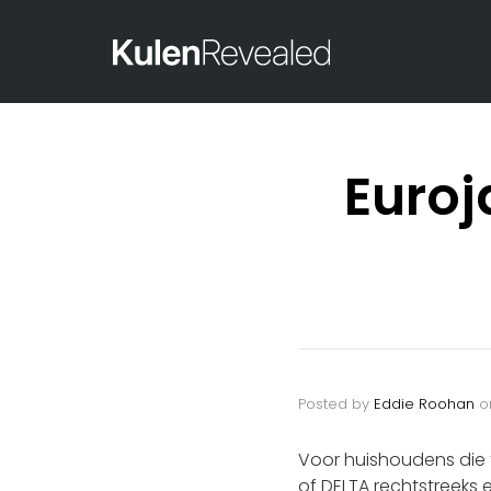
Euroj
Posted by
Eddie Roohan
o
Voor huishoudens die 
of DELTA rechtstreeks e