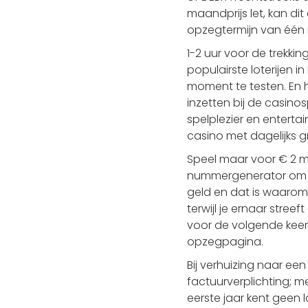
maandprijs let, kan dit
opzegtermijn van één
1-2 uur voor de trekki
populairste loterijen
moment te testen. En h
inzetten bij de casino
spelplezier en entert
casino met dagelijks g
Speel maar voor € 2 m
nummergenerator om een
geld en dat is waarom 
terwijl je ernaar stree
voor de volgende keer 
opzegpagina.
Bij verhuizing naar ee
factuurverplichting; m
eerste jaar kent geen