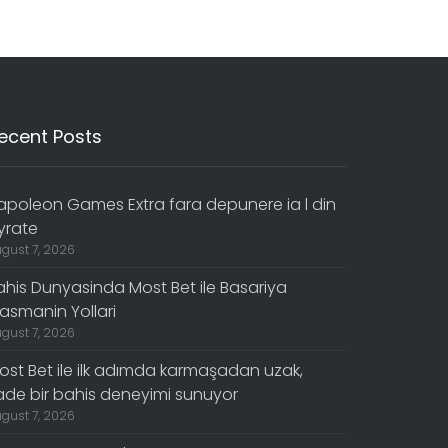
ecent Posts
apoleon Games Extra fara depunere ia l din
yrate
gust 7, 2026
ahis Dunyasinda Most Bet ile Basariya
lasmanin Yollari
gust 7, 2026
ost Bet ile ilk adımda karmaşadan uzak,
ade bir bahis deneyimi sunuyor
gust 7, 2026