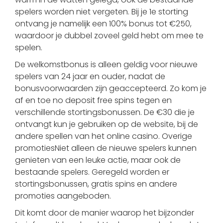
spelers worden niet vergeten. Bij je 1e storting
ontvang je namelijk een 100% bonus tot €250,
waardoor je dubbel zoveel geld hebt om mee te
spelen.
De welkomstbonus is alleen geldig voor nieuwe
spelers van 24 jaar en ouder, nadat de
bonusvoorwaarden zijn geaccepteerd. Zo kom je
af en toe no deposit free spins tegen en
verschillende stortingsbonussen. De €30 die je
ontvangt kun je gebruiken op de website, bij de
andere spellen van het online casino. Overige
promotiesNiet alleen de nieuwe spelers kunnen
genieten van een leuke actie, maar ook de
bestaande spelers. Geregeld worden er
stortingsbonussen, gratis spins en andere
promoties aangeboden.
Dit komt door de manier waarop het bijzonder