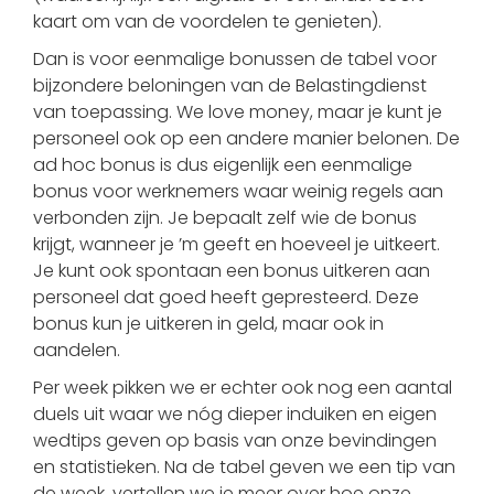
kaart om van de voordelen te genieten).
Dan is voor eenmalige bonussen de tabel voor
bijzondere beloningen van de Belastingdienst
van toepassing. We love money, maar je kunt je
personeel ook op een andere manier belonen. De
ad hoc bonus is dus eigenlijk een eenmalige
bonus voor werknemers waar weinig regels aan
verbonden zijn. Je bepaalt zelf wie de bonus
krijgt, wanneer je ’m geeft en hoeveel je uitkeert.
Je kunt ook spontaan een bonus uitkeren aan
personeel dat goed heeft gepresteerd. Deze
bonus kun je uitkeren in geld, maar ook in
aandelen.
Per week pikken we er echter ook nog een aantal
duels uit waar we nóg dieper induiken en eigen
wedtips geven op basis van onze bevindingen
en statistieken. Na de tabel geven we een tip van
de week, vertellen we je meer over hoe onze