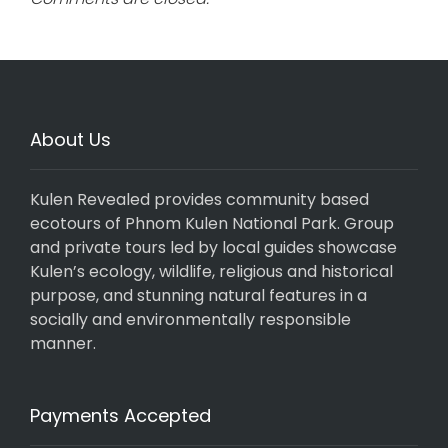
About Us
Kulen Revealed provides community based
ecotours of Phnom Kulen National Park. Group
and private tours led by local guides showcase
Kulen’s ecology, wildlife, religious and historical
purpose, and stunning natural features in a
socially and environmentally responsible
manner.
Payments Accepted