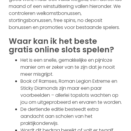
maand of een winstuitkering vallen hieronder. We
controleren welkomstbonussen,
stortingsbonussen, free spins, no deposit
bonussen en promoties voor bestaande spelers.
Waar kan ik het beste
gratis online slots spelen?
Het is een snelle, gemakkelijke en pijnloze
manier om er zeker van te zijn dat je nooit
meer misgrijpt.
Book of Ramses, Roman Legion Extreme en
Sticky Diamonds zijn maar een paar
voorbeelden – allerlei topslots wachten op
jou om uitgeprobeerd en ervaren te worden.
De dertiende editie besteedt extra
aandacht aan scholen van het
praktijkonderwijs.
Wordt dit bedrag bereikt of valt er twaalf