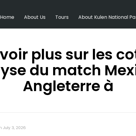
Home
About Us
Tours
About Kulen National Pa
voir plus sur les co
lyse du match Mex
Angleterre à
n
July 3, 2026