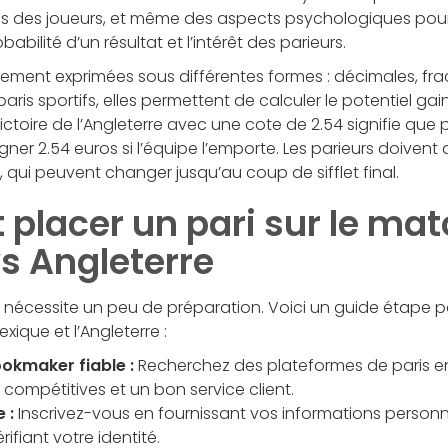
ues des joueurs, et même des aspects psychologiques pour 
obabilité d’un résultat et l’intérêt des parieurs.
ement exprimées sous différentes formes : décimales, fra
aris sportifs, elles permettent de calculer le potentiel gain
 victoire de l’Angleterre avec une cote de 2.54 signifie qu
ner 2.54 euros si l’équipe l’emporte. Les parieurs doivent 
, qui peuvent changer jusqu’au coup de sifflet final.
lacer un pari sur le mat
s Angleterre
e nécessite un peu de préparation. Voici un guide étape p
xique et l’Angleterre :
okmaker fiable :
Recherchez des plateformes de paris en 
 compétitives et un bon service client.
 :
Inscrivez-vous en fournissant vos informations person
rifiant votre identité.