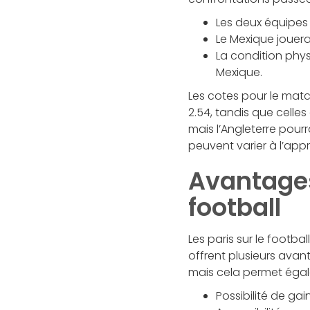
Les deux équipes 
Le Mexique jouera
La condition phys
Mexique.
Les cotes pour le match
2.54, tandis que celles
mais l’Angleterre pourr
peuvent varier à l’ap
Avantages
football
Les paris sur le footb
offrent plusieurs avan
mais cela permet égal
Possibilité de ga