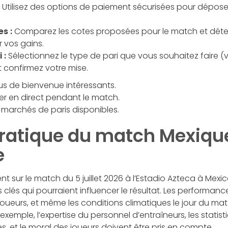
Utilisez des options de paiement sécurisées pour dépose
s :
Comparez les cotes proposées pour le match et dét
 vos gains.
 :
Sélectionnez le type de pari que vous souhaitez faire (v
t confirmez votre mise.
s de bienvenue intéressants.
rier en direct pendant le match.
 marchés de paris disponibles.
ratique du match Mexiqu
e
t sur le match du 5 juillet 2026 à l’Estadio Azteca à Mexico,
s clés qui pourraient influencer le résultat. Les performan
joueurs, et même les conditions climatiques le jour du ma
r exemple, l’expertise du personnel d’entraîneurs, les statis
, et le moral des joueurs doivent être pris en compte.