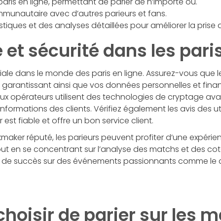
paris en ligne, permettant de parier de n’importe où.
nautaire avec d’autres parieurs et fans.
stiques et des analyses détaillées pour améliorer la prise 
et sécurité dans les paris
diale dans le monde des paris en ligne. Assurez-vous que 
, garantissant ainsi que vos données personnelles et fina
x opérateurs utilisent des technologies de cryptage ava
 informations des clients. Vérifiez également les avis des u
 est fiable et offre un bon service client.
maker réputé, les parieurs peuvent profiter d’une expérien
tout en se concentrant sur l’analyse des matchs et des co
 de succès sur des événements passionnants comme le d
hoisir de parier sur les 