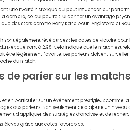
ont une rivalité historique qui peut influencer leur perfor
 à domicile, ce qui pourrait lui donner un avantage psyc
ique des stars comme Harry Kane pour l’Angleterre et Rau
 sont également révélatrices : les cotes de victoire pour 
 du Mexique sont à 2.98. Cela indique que le match est rel
ait être légèrement favorite. Les parieurs doivent surveiller
proche du match.
 de parier sur les matchs
all, et en particulier sur un événement prestigieux comme
tages aux parieurs. Non seulement cela ajoute un niveau 
ement d’appliquer des stratégies d’analyse et de recherc
ins élevés grâce aux cotes favorables.