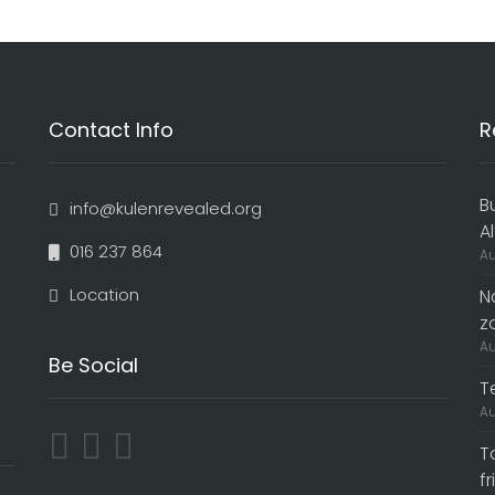
Contact Info
R
B
info@kulenrevealed.org
A
016 237 864
Au
Location
N
z
Au
Be Social
T
Au
T
f