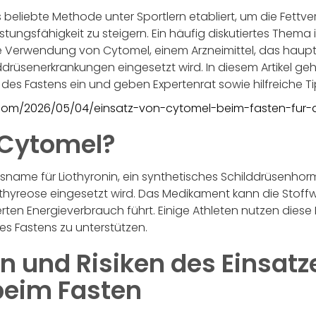
s beliebte Methode unter Sportlern etabliert, um die Fettv
stungsfähigkeit zu steigern. Ein häufig diskutiertes Thema
Verwendung von Cytomel, einem Arzneimittel, das haupt
rüsenerkrankungen eingesetzt wird. In diesem Artikel geh
es Fastens ein und geben Expertenrat sowie hilfreiche Ti
r.com/2026/05/04/einsatz-von-cytomel-beim-fasten-fur-d
t Cytomel?
sname für Liothyronin, ein synthetisches Schilddrüsenhor
yreose eingesetzt wird. Das Medikament kann die Stoff
ten Energieverbrauch führt. Einige Athleten nutzen diese 
es Fastens zu unterstützen.
n und Risiken des Einsatz
beim Fasten