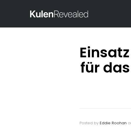
Einsat
für das
Posted by
Eddie Roohan
o