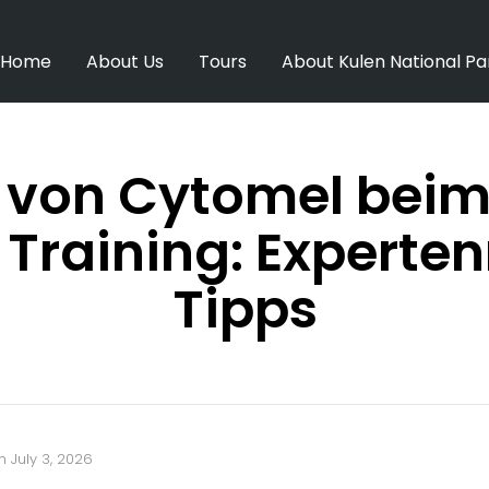
Home
About Us
Tours
About Kulen National Pa
z von Cytomel beim
 Training: Experte
Tipps
n
July 3, 2026