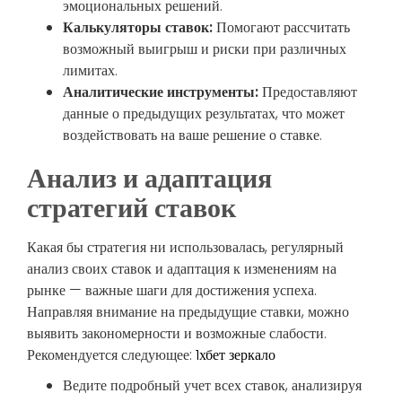
эмоциональных решений.
Калькуляторы ставок:
Помогают рассчитать
возможный выигрыш и риски при различных
лимитах.
Аналитические инструменты:
Предоставляют
данные о предыдущих результатах, что может
воздействовать на ваше решение о ставке.
Анализ и адаптация
стратегий ставок
Какая бы стратегия ни использовалась, регулярный
анализ своих ставок и адаптация к изменениям на
рынке — важные шаги для достижения успеха.
Направляя внимание на предыдущие ставки, можно
выявить закономерности и возможные слабости.
Рекомендуется следующее:
1хбет зеркало
Ведите подробный учет всех ставок, анализируя