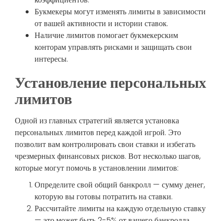
Букмекеры могут изменять лимиты в зависимости
от вашей активности и истории ставок.
Наличие лимитов помогает букмекерским
конторам управлять рисками и защищать свои
интересы.
Установление персональных
лимитов
Одной из главных стратегий является установка
персональных лимитов перед каждой игрой. Это
позволит вам контролировать свои ставки и избегать
чрезмерных финансовых рисков. Вот несколько шагов,
которые могут помочь в установлении лимитов:
Определите свой общий банкролл — сумму денег,
которую вы готовы потратить на ставки.
Рассчитайте лимиты на каждую отдельную ставку
— это может быть 2-5% от вашего банкролла.