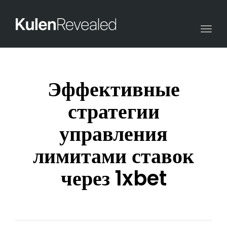
Togg
navi
Эффективные
стратегии
управления
лимитами ставок
через 1xbet