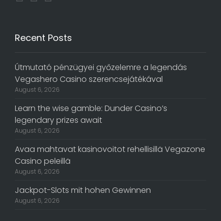
Recent Posts
Útmutató pénzügyei győzelemre a legendás
Vegashero Casino szerencsejátékával
August 6, 2026
Learn the wise gamble: Dunder Casino’s
legendary prizes await
August 6, 2026
Avaa mahtavat kasinovoitot rehellisillä Vegazone
Casino peleillä
August 6, 2026
Jackpot-Slots mit hohen Gewinnen
August 6, 2026