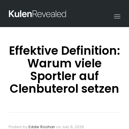
Togg
navi
Effektive Definition:
Warum viele
Sportler auf
Clenbuterol setzen
Posted by
Eddie Roohan
on
July 8, 2026