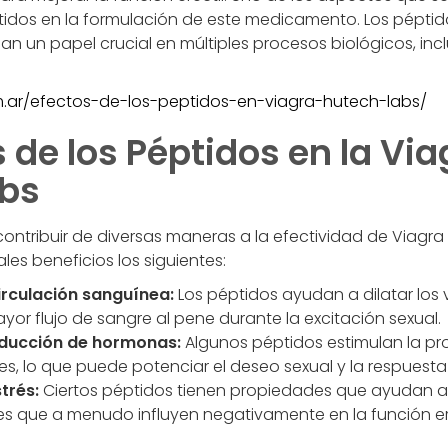
ptidos en la formulación de este medicamento. Los pépt
n un papel crucial en múltiples procesos biológicos, inc
.
com.ar/efectos-de-los-peptidos-en-viagra-hutech-labs/
 de los Péptidos en la Via
abs
ontribuir de diversas maneras a la efectividad de Viagra
les beneficios los siguientes:
irculación sanguínea:
Los péptidos ayudan a dilatar los 
ayor flujo de sangre al pene durante la excitación sexual.
oducción de hormonas:
Algunos péptidos estimulan la p
, lo que puede potenciar el deseo sexual y la respuesta e
trés:
Ciertos péptidos tienen propiedades que ayudan a m
es que a menudo influyen negativamente en la función eré