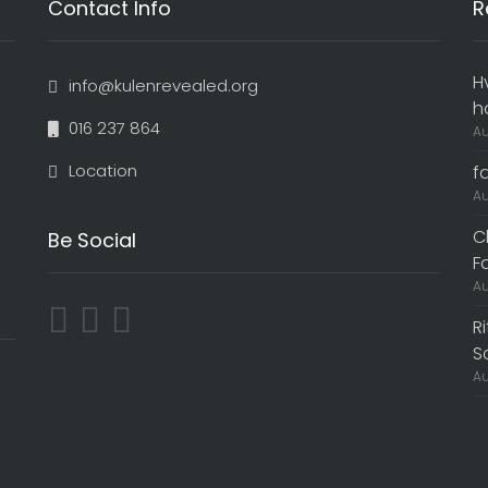
Contact Info
R
H
info@kulenrevealed.org
h
016 237 864
Au
Location
f
Au
C
Be Social
F
Au
R
S
Au