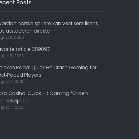
ecent Posts
vordan norske spillere kan verifisere lisens
os utstederen direkte
gust 8, 2026
avorite article 389097
gust 8, 2026
hicken Road: Quick‑Hit Crash Gaming for
ast‑Paced Players
gust 7, 2026
itzo Casino: Quick‑Hit Gaming für den
chnell‑Spieler
gust 7, 2026