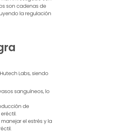
idos son cadenas de
luyendo la regulación
gra
 Hutech Labs, siendo
vasos sanguíneos, lo
roducción de
réctil.
anejar el estrés y la
ctil.