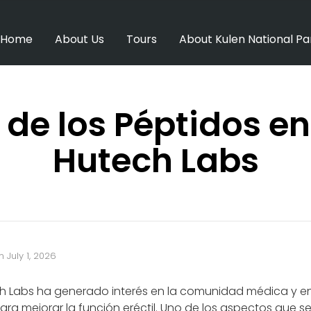
Home
About Us
Tours
About Kulen National Pa
 de los Péptidos e
Hutech Labs
n
July 1, 2026
ch Labs ha generado interés en la comunidad médica y e
ara mejorar la función eréctil. Uno de los aspectos que 