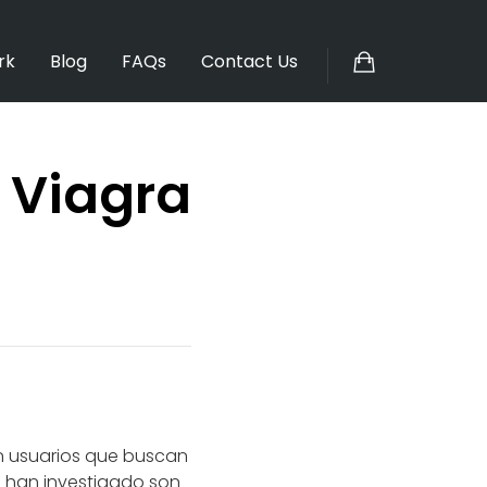
rk
Blog
FAQs
Contact Us
n Viagra
n usuarios que buscan
se han investigado son