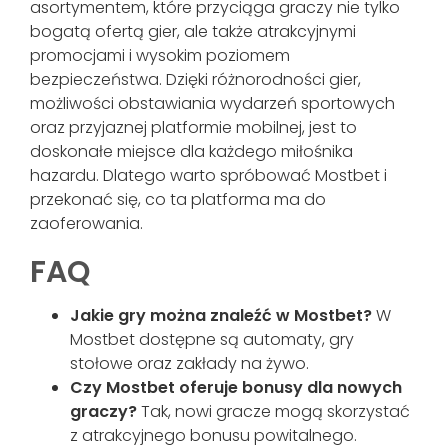
asortymentem, które przyciąga graczy nie tylko
bogatą ofertą gier, ale także atrakcyjnymi
promocjami i wysokim poziomem
bezpieczeństwa. Dzięki różnorodności gier,
możliwości obstawiania wydarzeń sportowych
oraz przyjaznej platformie mobilnej, jest to
doskonałe miejsce dla każdego miłośnika
hazardu. Dlatego warto spróbować Mostbet i
przekonać się, co ta platforma ma do
zaoferowania.
FAQ
Jakie gry można znaleźć w Mostbet?
W
Mostbet dostępne są automaty, gry
stołowe oraz zakłady na żywo.
Czy Mostbet oferuje bonusy dla nowych
graczy?
Tak, nowi gracze mogą skorzystać
z atrakcyjnego bonusu powitalnego.