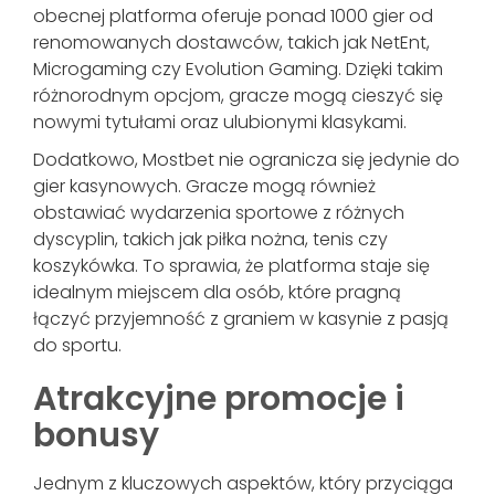
obecnej platforma oferuje ponad 1000 gier od
renomowanych dostawców, takich jak NetEnt,
Microgaming czy Evolution Gaming. Dzięki takim
różnorodnym opcjom, gracze mogą cieszyć się
nowymi tytułami oraz ulubionymi klasykami.
Dodatkowo, Mostbet nie ogranicza się jedynie do
gier kasynowych. Gracze mogą również
obstawiać wydarzenia sportowe z różnych
dyscyplin, takich jak piłka nożna, tenis czy
koszykówka. To sprawia, że platforma staje się
idealnym miejscem dla osób, które pragną
łączyć przyjemność z graniem w kasynie z pasją
do sportu.
Atrakcyjne promocje i
bonusy
Jednym z kluczowych aspektów, który przyciąga