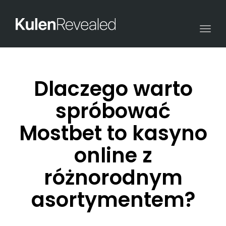
Togg
navi
Dlaczego warto
spróbować
Mostbet to kasyno
online z
różnorodnym
asortymentem?