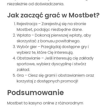
niezależnie od doświadczenia.
Jak zacząć grać w Mostbet?
Rejestracja – Zarejestruj się na stronie
Mostbet, podając niezbędne dane.
Wpłata – Dokonaj pierwszej wpłaty, aby
skorzystać z bonusu powitalnego.
Wybór gier – Przeglądaj dostępne gry i
wybierz te, które Cię interesują.
Obstawianie – Jeśli interesują cię zakłady
sportowe, wybierz dyscyplinę i stwórz
zakład.
Gra – Ciesz się grami i obstawianiem oraz
korzystaj z dostępnych promocji!
Podsumowanie
Mostbet to kasyno online z różnorodnym