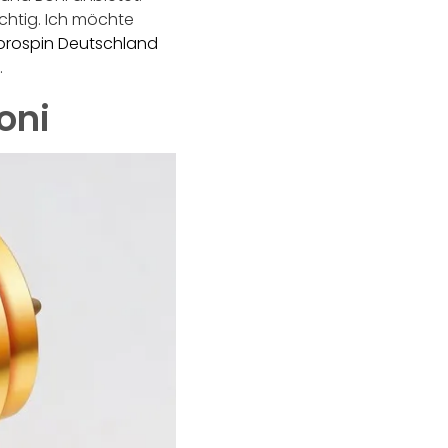
chtig. Ich möchte
rospin Deutschland
.
oni