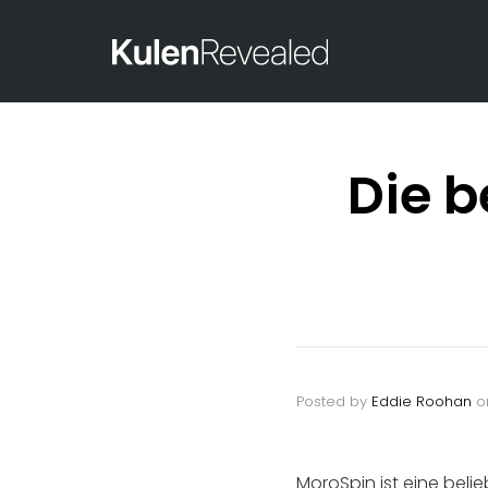
Die b
Posted by
Eddie Roohan
o
MoroSpin ist eine beli