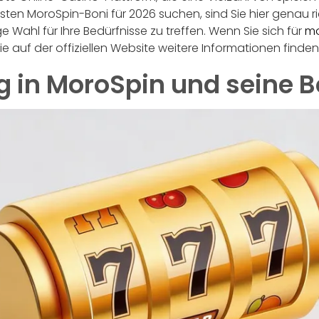
en MoroSpin-Boni für 2026 suchen, sind Sie hier genau ri
ige Wahl für Ihre Bedürfnisse zu treffen. Wenn Sie sich für
mo
ie auf der offiziellen Website weitere Informationen finden
g in MoroSpin und seine B