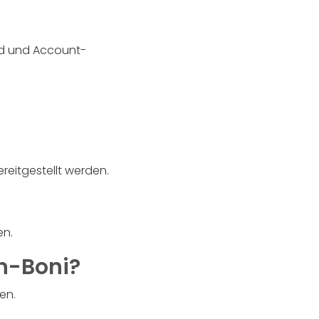
aud und Account-
reitgestellt werden.
en.
n-Boni?
en.