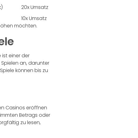
k)
20x Umsatz
10x Umsatz
erhöhen möchten.
ele
ist einer der
 Spielen an, darunter
Spiele können bis zu
en Casinos eröffnen
stimmten Betrags oder
rgfältig zu lesen,