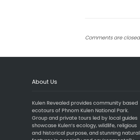
Comments are closed
About Us
Kulen Revealed provides community based
ecotours of Phnom Kulen National Park.
Group and private tours led by local guides
showcase Kulen’s ecology, wildlife, religious
and historical purpose, and stunning natural