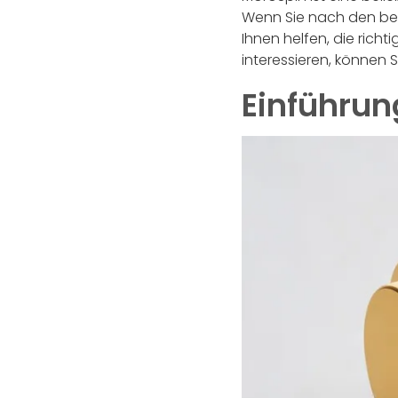
Wenn Sie nach den best
Ihnen helfen, die richt
interessieren, können S
Einführun