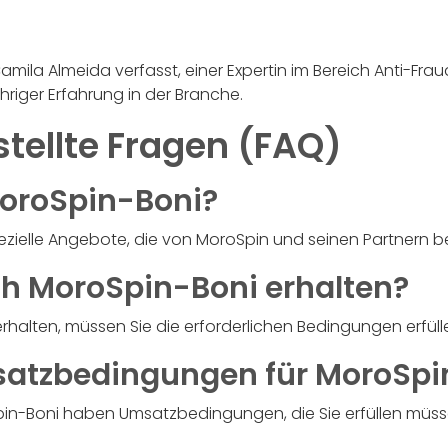
Camila Almeida verfasst, einer Expertin im Bereich Anti-Fr
ähriger Erfahrung in der Branche.
stellte Fragen (FAQ)
oroSpin-Boni?
zielle Angebote, die von MoroSpin und seinen Partnern be
ch MoroSpin-Boni erhalten?
halten, müssen Sie die erforderlichen Bedingungen erfüll
satzbedingungen für MoroSpi
pin-Boni haben Umsatzbedingungen, die Sie erfüllen müss