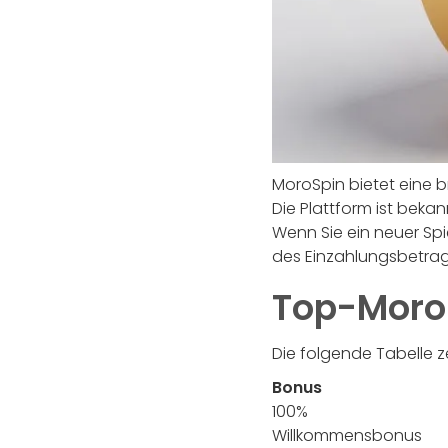
MoroSpin bietet eine br
Die Plattform ist bekan
Wenn Sie ein neuer Spi
des Einzahlungsbetrag
Top-MoroS
Die folgende Tabelle z
Bonus
100%
Willkommensbonus