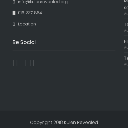
M
info@kulenrevealed.org
s
016 237 864
Au
Location
T
Au
P
Be Social
Au
T
Au
Copyright 2018 Kulen Revealed