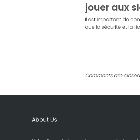
jouer aux sl
Il est important de con
que la sécurité et la fi
Comments are closed
About Us