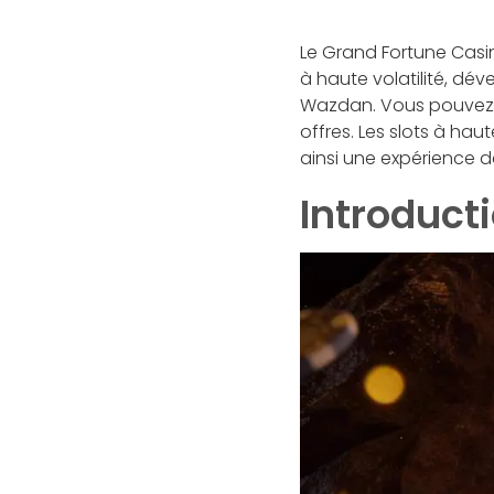
Le Grand Fortune Casin
à haute volatilité, dé
Wazdan. Vous pouvez vi
offres. Les slots à hau
ainsi une expérience de
Introducti