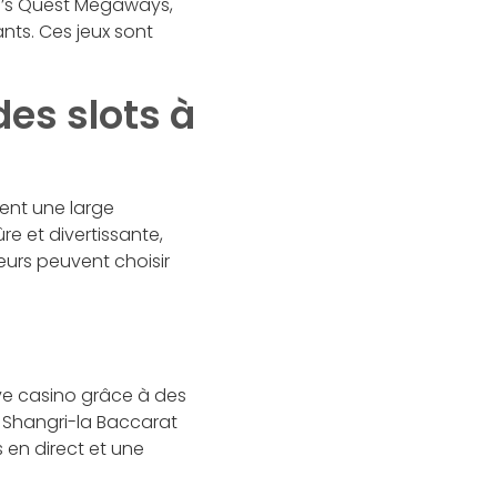
zo’s Quest Megaways,
ants. Ces jeux sont
des slots à
ent une large
re et divertissante,
eurs peuvent choisir
ive casino grâce à des
et Shangri-la Baccarat
 en direct et une