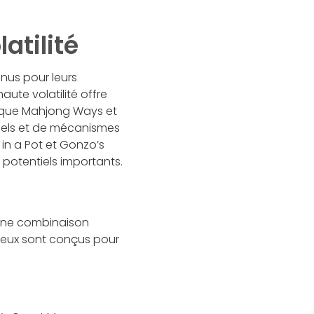
atilité
nus pour leurs
aute volatilité offre
s que Mahjong Ways et
nels et de mécanismes
 in a Pot et Gonzo’s
 potentiels importants.
 une combinaison
jeux sont conçus pour