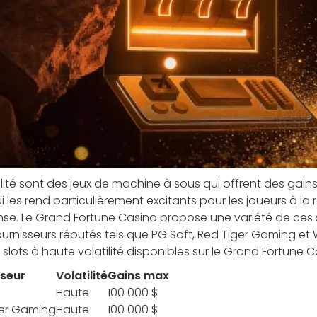
tilité sont des jeux de machine à sous qui offrent des gai
i les rend particulièrement excitants pour les joueurs à la
ense. Le Grand Fortune Casino propose une variété de ces
urnisseurs réputés tels que PG Soft, Red Tiger Gaming et
lots à haute volatilité disponibles sur le Grand Fortune C
sseur
Volatilité
Gains max
Haute
100 000 $
ger Gaming
Haute
100 000 $