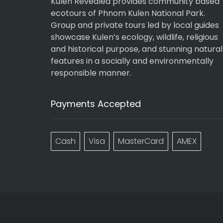
Kulen Revealed provides community based
ecotours of Phnom Kulen National Park.
Group and private tours led by local guides
showcase Kulen’s ecology, wildlife, religious
and historical purpose, and stunning natural
features in a socially and environmentally
responsible manner.
Payments Accepted
Cash
Visa
MasterCard
AMEX