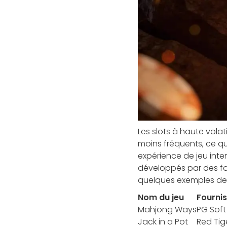
Les slots à haute vola
moins fréquents, ce qu
expérience de jeu int
développés par des fo
quelques exemples de s
Nom du jeu
Fourni
Mahjong Ways
PG Soft
Jack in a Pot
Red Ti