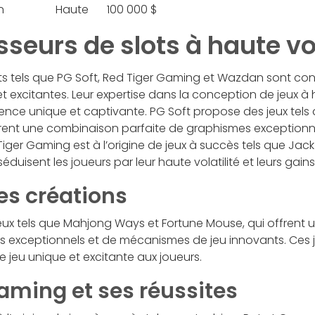
n
Haute
100 000 $
sseurs de slots à haute vol
ots tels que PG Soft, Red Tiger Gaming et Wazdan sont con
 excitantes. Leur expertise dans la conception de jeux à h
ience unique et captivante. PG Soft propose des jeux tel
frent une combinaison parfaite de graphismes exception
Tiger Gaming est à l’origine de jeux à succès tels que Jack
uisent les joueurs par leur haute volatilité et leurs gains
ses créations
eux tels que Mahjong Ways et Fortune Mouse, qui offrent
s exceptionnels et de mécanismes de jeu innovants. Ces 
e jeu unique et excitante aux joueurs.
aming et ses réussites