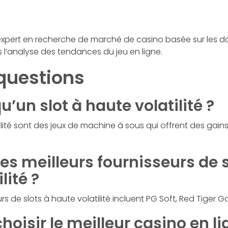
xpert en recherche de marché de casino basée sur les 
 l’analyse des tendances du jeu en ligne.
 questions
’un slot à haute volatilité ?
tilité sont des jeux de machine à sous qui offrent des gai
les meilleurs fournisseurs de s
lité ?
urs de slots à haute volatilité incluent PG Soft, Red Tiger
isir le meilleur casino en li