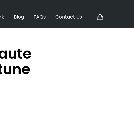
rk
Blog
FAQs
Contact Us
haute
rtune