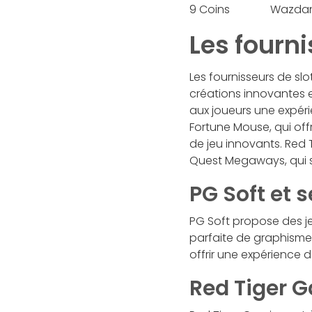
9 Coins
Wazda
Les fourni
Les fournisseurs de sl
créations innovantes et
aux joueurs une expér
Fortune Mouse, qui of
de jeu innovants. Red 
Quest Megaways, qui séd
PG Soft et 
PG Soft propose des j
parfaite de graphisme
offrir une expérience d
Red Tiger G