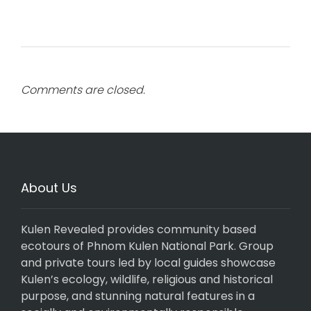
Comments are closed.
About Us
Kulen Revealed provides community based
ecotours of Phnom Kulen National Park. Group
and private tours led by local guides showcase
Kulen’s ecology, wildlife, religious and historical
purpose, and stunning natural features in a