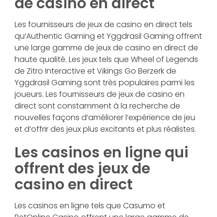
de casino en direct
Les fournisseurs de jeux de casino en direct tels
qu’Authentic Gaming et Yggdrasil Gaming offrent
une large gamme de jeux de casino en direct de
haute qualité. Les jeux tels que Wheel of Legends
de Zitro Interactive et Vikings Go Berzerk de
Yggdrasil Gaming sont très populaires parmi les
joueurs. Les fournisseurs de jeux de casino en
direct sont constamment à la recherche de
nouvelles façons d’améliorer l’expérience de jeu
et d’offrir des jeux plus excitants et plus réalistes.
Les casinos en ligne qui
offrent des jeux de
casino en direct
Les casinos en ligne tels que Casumo et