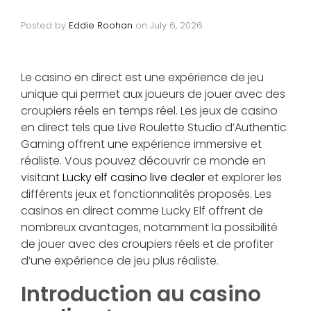
Posted by
Eddie Roohan
on
July 6, 2026
Le casino en direct est une expérience de jeu
unique qui permet aux joueurs de jouer avec des
croupiers réels en temps réel. Les jeux de casino
en direct tels que Live Roulette Studio d’Authentic
Gaming offrent une expérience immersive et
réaliste. Vous pouvez découvrir ce monde en
visitant
Lucky elf casino live dealer
et explorer les
différents jeux et fonctionnalités proposés. Les
casinos en direct comme Lucky Elf offrent de
nombreux avantages, notamment la possibilité
de jouer avec des croupiers réels et de profiter
d’une expérience de jeu plus réaliste.
Introduction au casino