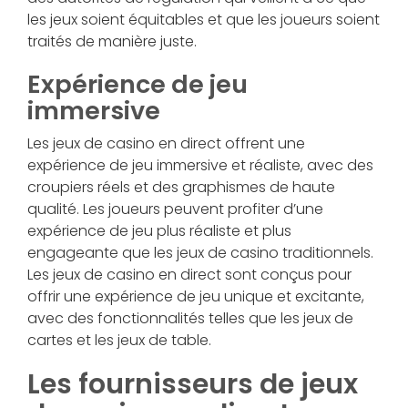
les jeux soient équitables et que les joueurs soient
traités de manière juste.
Expérience de jeu
immersive
Les jeux de casino en direct offrent une
expérience de jeu immersive et réaliste, avec des
croupiers réels et des graphismes de haute
qualité. Les joueurs peuvent profiter d’une
expérience de jeu plus réaliste et plus
engageante que les jeux de casino traditionnels.
Les jeux de casino en direct sont conçus pour
offrir une expérience de jeu unique et excitante,
avec des fonctionnalités telles que les jeux de
cartes et les jeux de table.
Les fournisseurs de jeux