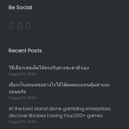
Be Social
Recent Posts
วิธีเลือกเลขเด็ดให้ตรงกับดวงชะตาตัวเอง
August 10, 2026
เลือกเว็บเล่นเลขอย่างไรให้ได้ผลตอบแทนคุ้มค่าและ
ปลอดภัย
August 10, 2026
At the best stand alone gambling enterprises,
discover libraries having four,000+ games
August 10, 2026