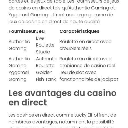
cartes et les jeux de table. Les fournisseurs de jeux
de casino en direct tels qu’Authentic Gaming et
Yggdrasil Gaming offrent une large gamme de
jeux de casino en direct de haute qualité.
Fournisseur
Jeu
Caractéristiques
Live
Authentic
Roulette en direct avec
Roulette
Gaming
croupiers réels
Studio
Authentic
Authentic
Roulette en direct avec
Gaming
Roulette
ambiance de casino réel
Yggdrasil
Golden
Jeu de slot avec
Gaming
Fish Tank
fonctionnalités de jackpot
Les avantages du casino
en direct
Les casinos en direct comme Lucky Elf offrent de
nombreux avantages, notamment la possibilité