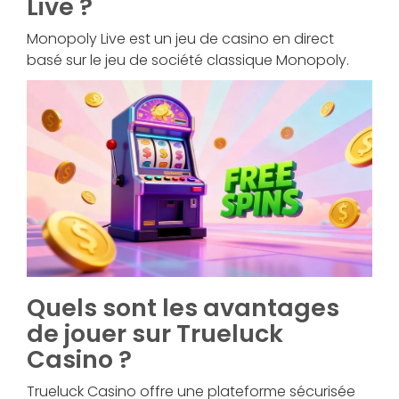
Live ?
Monopoly Live est un jeu de casino en direct
basé sur le jeu de société classique Monopoly.
Quels sont les avantages
de jouer sur Trueluck
Casino ?
Trueluck Casino offre une plateforme sécurisée