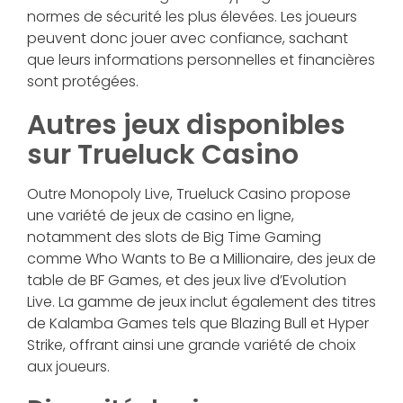
normes de sécurité les plus élevées. Les joueurs
peuvent donc jouer avec confiance, sachant
que leurs informations personnelles et financières
sont protégées.
Autres jeux disponibles
sur Trueluck Casino
Outre Monopoly Live, Trueluck Casino propose
une variété de jeux de casino en ligne,
notamment des slots de Big Time Gaming
comme Who Wants to Be a Millionaire, des jeux de
table de BF Games, et des jeux live d’Evolution
Live. La gamme de jeux inclut également des titres
de Kalamba Games tels que Blazing Bull et Hyper
Strike, offrant ainsi une grande variété de choix
aux joueurs.