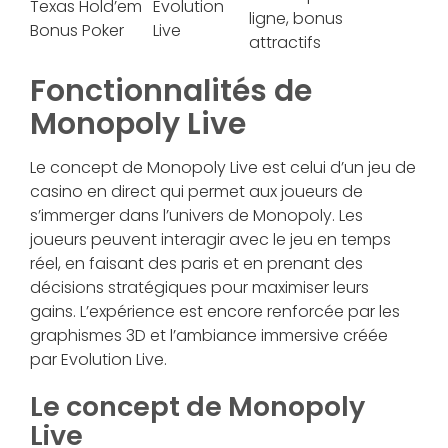
Texas Hold’em
Evolution
ligne, bonus
Bonus Poker
Live
attractifs
Fonctionnalités de
Monopoly Live
Le concept de Monopoly Live est celui d’un jeu de
casino en direct qui permet aux joueurs de
s’immerger dans l’univers de Monopoly. Les
joueurs peuvent interagir avec le jeu en temps
réel, en faisant des paris et en prenant des
décisions stratégiques pour maximiser leurs
gains. L’expérience est encore renforcée par les
graphismes 3D et l’ambiance immersive créée
par Evolution Live.
Le concept de Monopoly
Live