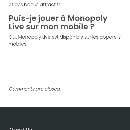
et des bonus attractifs.
Puis-je jouer à Monopoly
Live sur mon mobile ?
Oui, Monopoly Live est disponible sur les appareils
mobiles.
Comments are closed.
About Us