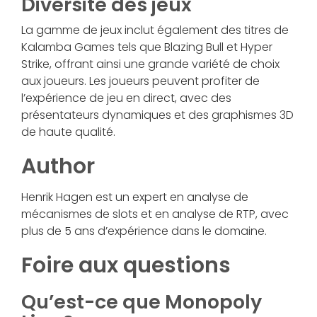
Diversité des jeux
La gamme de jeux inclut également des titres de
Kalamba Games tels que Blazing Bull et Hyper
Strike, offrant ainsi une grande variété de choix
aux joueurs. Les joueurs peuvent profiter de
l’expérience de jeu en direct, avec des
présentateurs dynamiques et des graphismes 3D
de haute qualité.
Author
Henrik Hagen est un expert en analyse de
mécanismes de slots et en analyse de RTP, avec
plus de 5 ans d’expérience dans le domaine.
Foire aux questions
Qu’est-ce que Monopoly