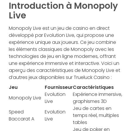
Introduction à Monopoly
Live
Monopoly Live est un jeu de casino en direct
développé par Evolution Live, qui propose une
expérience unique aux joueurs. Ce jeu combine
les éléments classiques de Monopoly avec les
technologies de jeu en ligne modernes, offrant
une expérience immersive et interactive. Voici un
aperçu des caractéristiques de Monopoly Live et
d’autres jeux disponibles sur Trueluck Casino :
Jeu
Fournisseur
Caractéristiques
Evolution
Expérience immersive,
Monopoly Live
Live
graphismes 3D
Jeu de cartes en
Speed
Evolution
temps réel, multiples
Baccarat A
Live
tables
Jeu de poker en