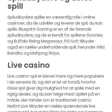
spill
Spiludbydere spiller en væsentlig rolle i online
casinoer, da de udvikler og leverer de spil, du kan
spille. Blueprint Gaming er en af de førende
spiludbydere, og de er kendt for spillene Goonies
og Buffalo Rising Megaways. PG Soft tilbyder
også en række underholdende spill, herunder Wild
Bandito og Mahjong Ways.
Live casino
Live casino-spil er blevet mere og mere populære
i de seneste år, og det er let at forstå, hvorfor.
Disse spil giver dig mulighed for at spille med en
rigtig dealer, og du kan følge med i spillet på en
måde, der minder om et traditionelt casino.
NetEnt Live tilbyder en række spændende live