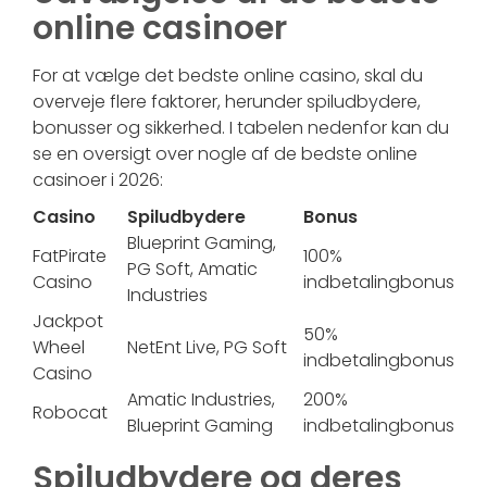
online casinoer
For at vælge det bedste online casino, skal du
overveje flere faktorer, herunder spiludbydere,
bonusser og sikkerhed. I tabelen nedenfor kan du
se en oversigt over nogle af de bedste online
casinoer i 2026:
Casino
Spiludbydere
Bonus
Blueprint Gaming,
FatPirate
100%
PG Soft, Amatic
Casino
indbetalingbonus
Industries
Jackpot
50%
Wheel
NetEnt Live, PG Soft
indbetalingbonus
Casino
Amatic Industries,
200%
Robocat
Blueprint Gaming
indbetalingbonus
Spiludbydere og deres