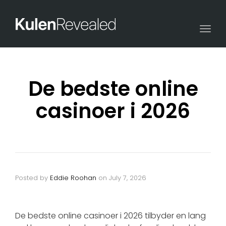
Togg
navi
De bedste online
casinoer i 2026
Posted by
Eddie Roohan
on
July 7, 2026
De bedste online casinoer i 2026 tilbyder en lang