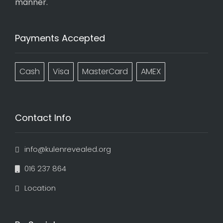
manner.
Payments Accepted
Cash
Visa
MasterCard
AMEX
Contact Info
info@kulenrevealed.org
016 237 864
Location