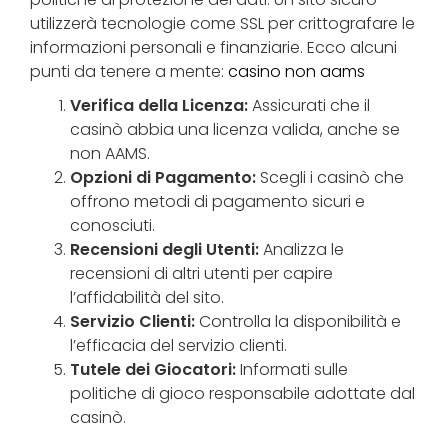
utilizzerà tecnologie come SSL per crittografare le
informazioni personali e finanziarie. Ecco alcuni
punti da tenere a mente:
casino non aams
Verifica della Licenza:
Assicurati che il
casinò abbia una licenza valida, anche se
non AAMS.
Opzioni di Pagamento:
Scegli i casinò che
offrono metodi di pagamento sicuri e
conosciuti.
Recensioni degli Utenti:
Analizza le
recensioni di altri utenti per capire
l’affidabilità del sito.
Servizio Clienti:
Controlla la disponibilità e
l’efficacia del servizio clienti.
Tutele dei Giocatori:
Informati sulle
politiche di gioco responsabile adottate dal
casinò.