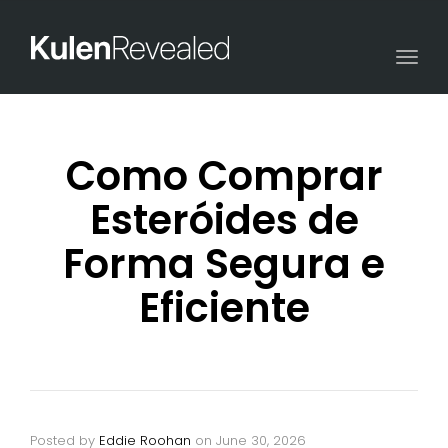
Togg
navi
Como Comprar
Esteróides de
Forma Segura e
Eficiente
Posted by
Eddie Roohan
on
June 30, 2026