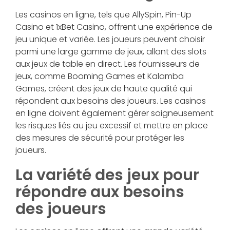
Les casinos en ligne, tels que AllySpin, Pin-Up
Casino et 1xBet Casino, offrent une expérience de
jeu unique et variée. Les joueurs peuvent choisir
parmi une large gamme de jeux, allant des slots
aux jeux de table en direct. Les fournisseurs de
jeux, comme Booming Games et Kalamba
Games, créent des jeux de haute qualité qui
répondent aux besoins des joueurs. Les casinos
en ligne doivent également gérer soigneusement
les risques liés au jeu excessif et mettre en place
des mesures de sécurité pour protéger les
joueurs.
La variété des jeux pour
répondre aux besoins
des joueurs