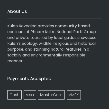
About Us
Kulen Revealed provides community based
ecotours of Phnom Kulen National Park. Group
and private tours led by local guides showcase
Kulen’s ecology, wildlife, religious and historical
purpose, and stunning natural features in a
socially and environmentally responsible
manner.
Payments Accepted
Cash
Visa
MasterCard
AMEX