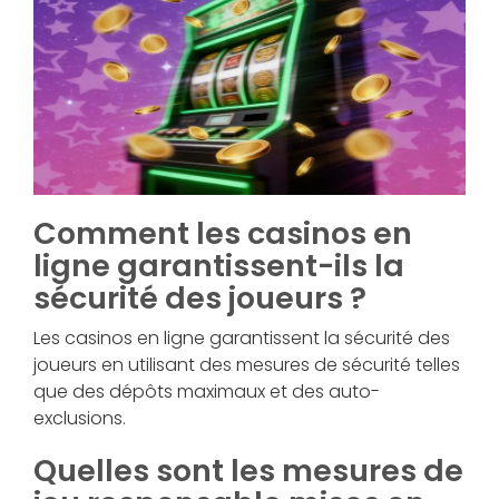
Comment les casinos en
ligne garantissent-ils la
sécurité des joueurs ?
Les casinos en ligne garantissent la sécurité des
joueurs en utilisant des mesures de sécurité telles
que des dépôts maximaux et des auto-
exclusions.
Quelles sont les mesures de