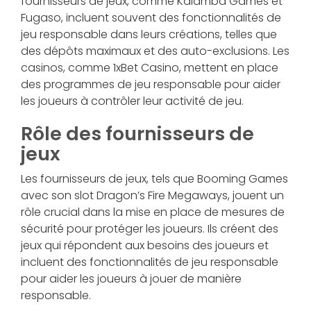
fournisseurs de jeux, comme Kalamba Games et
Fugaso, incluent souvent des fonctionnalités de
jeu responsable dans leurs créations, telles que
des dépôts maximaux et des auto-exclusions. Les
casinos, comme 1xBet Casino, mettent en place
des programmes de jeu responsable pour aider
les joueurs à contrôler leur activité de jeu.
Rôle des fournisseurs de
jeux
Les fournisseurs de jeux, tels que Booming Games
avec son slot Dragon’s Fire Megaways, jouent un
rôle crucial dans la mise en place de mesures de
sécurité pour protéger les joueurs. Ils créent des
jeux qui répondent aux besoins des joueurs et
incluent des fonctionnalités de jeu responsable
pour aider les joueurs à jouer de manière
responsable.